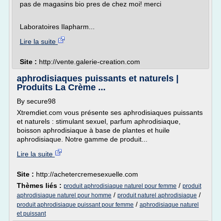
pas de magasins bio pres de chez moi! merci
Laboratoires Ilapharm...
Lire la suite
Site :
http://vente.galerie-creation.com
aphrodisiaques puissants et naturels |
Produits La Crème ...
By secure98
Xtremdiet.com vous présente ses aphrodisiaques puissants
et naturels : stimulant sexuel, parfum aphrodisiaque,
boisson aphrodisiaque à base de plantes et huile
aphrodisiaque. Notre gamme de produit...
Lire la suite
Site :
http://achetercremesexuelle.com
Thèmes liés :
/
produit aphrodisiaque naturel pour femme
produit
/
/
aphrodisiaque naturel pour homme
produit naturel aphrodisiaque
/
produit aphrodisiaque puissant pour femme
aphrodisiaque naturel
et puissant