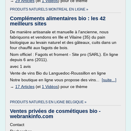
→
29 Articles
(et
1 Vidéos
) pour ce thème
PRODUITS NATURELS MONTREAL EN LIGNE »
Compléments alimentaires bio : les 42
meilleurs sites
De manière artisanale et manuelle à l'ancienne, nous
fabriquons et vendons en Ille et Vilaine (35) du pain
biologique au levain naturel et des gâteaux, cuits dans un
four chauffé aux fagots de bois.
Nom officiel : Fagots et froment - Site pro (SARL). En ligne
depuis 6 ans (2011).
avec 1 avis
Vente de vins Bio du Languedoc-Roussillon en ligne
Notre boutique en ligne vous propose des vins...
[suite...]
→
17 Articles
(et
1 Vidéos
) pour ce thème
PRODUITS NATURELS EN LIGNE BELGIQUE »
Ventes privées de cosmétiques bio -
webrankinfo.com
Contact