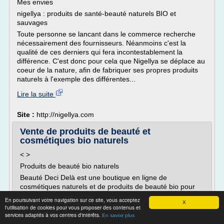
Mes envies
nigellya : produits de santé-beauté naturels BIO et
sauvages
Toute personne se lancant dans le commerce recherche
nécessairement des fournisseurs. Néanmoins c'est la
qualité de ces derniers qui fera incontestablement la
différence. C'est donc pour cela que Nigellya se déplace au
coeur de la nature, afin de fabriquer ses propres produits
naturels à l'exemple des différentes...
Lire la suite
Site :
http://nigellya.com
Vente de produits de beauté et
cosmétiques bio naturels
< >
Produits de beauté bio naturels
Beauté Deci Delà est une boutique en ligne de
cosmétiques naturels et de produits de beauté bio pour
les femmes. Quel que soit votre type de peau ou de
En poursuivant votre navigation sur ce site, vous acceptez
X
cheveu, nous vous offrons une sélection pointue de
l'utilisation de cookies pour vous proposer des contenus et
marques naturelles, pour beaucoup fabriquées en
services adaptés à vos centres d'intérêts.
En savoir plus
France, qui répondront à tous vos besoins, en douceur et