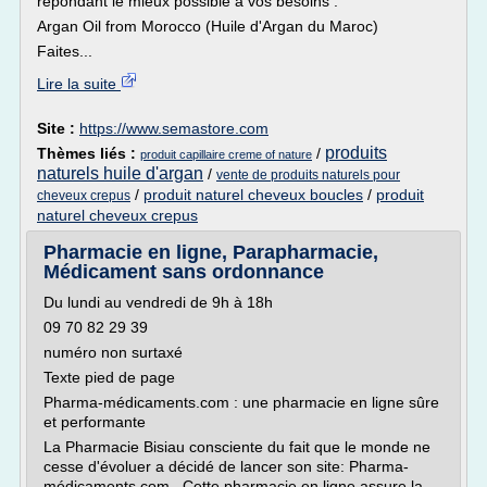
répondant le mieux possible à vos besoins :
Argan Oil from Morocco (Huile d'Argan du Maroc)
Faites...
Lire la suite
Site :
https://www.semastore.com
produits
Thèmes liés :
/
produit capillaire creme of nature
naturels huile d'argan
/
vente de produits naturels pour
/
produit naturel cheveux boucles
/
produit
cheveux crepus
naturel cheveux crepus
Pharmacie en ligne, Parapharmacie,
Médicament sans ordonnance
Du lundi au vendredi de 9h à 18h
09 70 82 29 39
numéro non surtaxé
Texte pied de page
Pharma-médicaments.com : une pharmacie en ligne sûre
et performante
La Pharmacie Bisiau consciente du fait que le monde ne
cesse d'évoluer a décidé de lancer son site: Pharma-
médicaments.com . Cette pharmacie en ligne assure la