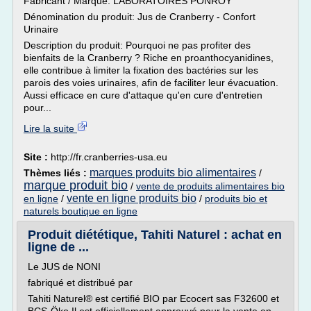
Fabricant / Marque: LABORATOIRES PONROY
Dénomination du produit: Jus de Cranberry - Confort
Urinaire
Description du produit: Pourquoi ne pas profiter des
bienfaits de la Cranberry ? Riche en proanthocyanidines,
elle contribue à limiter la fixation des bactéries sur les
parois des voies urinaires, afin de faciliter leur évacuation.
Aussi efficace en cure d'attaque qu'en cure d'entretien
pour...
Lire la suite
Site :
http://fr.cranberries-usa.eu
marques produits bio alimentaires
Thèmes liés :
/
marque produit bio
/
vente de produits alimentaires bio
vente en ligne produits bio
en ligne
/
/
produits bio et
naturels boutique en ligne
Produit diététique, Tahiti Naturel : achat en
ligne de ...
Le JUS de NONI
fabriqué et distribué par
Tahiti Naturel® est certifié BIO par Ecocert sas F32600 et