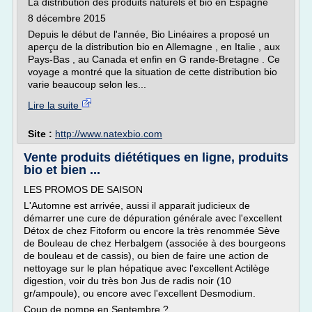
La distribution des produits naturels et bio en Espagne
8 décembre 2015
Depuis le début de l'année, Bio Linéaires a proposé un
aperçu de la distribution bio en Allemagne , en Italie , aux
Pays-Bas , au Canada et enfin en G rande-Bretagne . Ce
voyage a montré que la situation de cette distribution bio
varie beaucoup selon les...
Lire la suite
Site :
http://www.natexbio.com
Vente produits diététiques en ligne, produits
bio et bien ...
LES PROMOS DE SAISON
L'Automne est arrivée, aussi il apparait judicieux de
démarrer une cure de dépuration générale avec l'excellent
Détox de chez Fitoform ou encore la très renommée Sève
de Bouleau de chez Herbalgem (associée à des bourgeons
de bouleau et de cassis), ou bien de faire une action de
nettoyage sur le plan hépatique avec l'excellent Actilège
digestion, voir du très bon Jus de radis noir (10
gr/ampoule), ou encore avec l'excellent Desmodium.
Coup de pompe en Septembre ?...