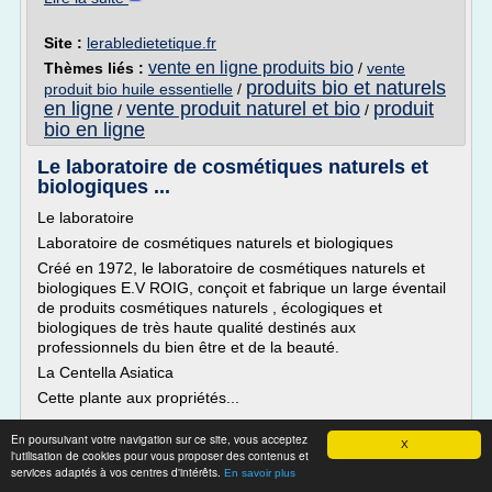
Site :
lerabledietetique.fr
vente en ligne produits bio
Thèmes liés :
/
vente
produits bio et naturels
produit bio huile essentielle
/
en ligne
vente produit naturel et bio
produit
/
/
bio en ligne
Le laboratoire de cosmétiques naturels et
biologiques ...
Le laboratoire
Laboratoire de cosmétiques naturels et biologiques
Créé en 1972, le laboratoire de cosmétiques naturels et
biologiques E.V ROIG, conçoit et fabrique un large éventail
de produits cosmétiques naturels , écologiques et
biologiques de très haute qualité destinés aux
professionnels du bien être et de la beauté.
La Centella Asiatica
Cette plante aux propriétés...
Lire la suite
En poursuivant votre navigation sur ce site, vous acceptez
X
l'utilisation de cookies pour vous proposer des contenus et
services adaptés à vos centres d'intérêts.
Site :
http://www.centella-men.com
En savoir plus