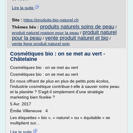
Lire la suite
Site :
https://produits-bio-naturel.ch
produits naturels soins de peau
Thèmes liés :
/
produit naturel
produit naturel maison pour la peau
/
pour la peau
vente produit naturel et bio
/
/
vente ligne produit naturel soin
Cosmétiques bio : on se met au vert -
Châtelaine
Cosmétiques bio : on se met au vert
Cosmétiques bio : on se met au vert
En nous offrant de plus en plus de petits pots écolos,
l'industrie cosmétique contribue-t-elle à sauver notre peau
et la planète ? S'agit-il simplement d'une stratégie
marketing bien ficelée ?
5 Avr. 2017
Émilie Villeneuve 4
Les étiquettes « bio », « naturel » ou « équitable » se
multiplient sur...
Lire la suite