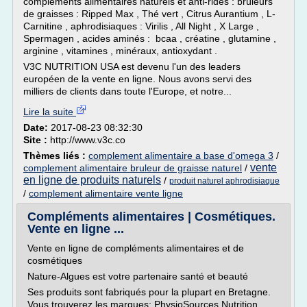
compléments alimentaires naturels et anti-rides : brûleurs
de graisses : Ripped Max , Thé vert , Citrus Aurantium , L-
Carnitine , aphrodisiaques : Virilis , All Night , X Large ,
Spermagen , acides aminés : bcaa , créatine , glutamine ,
arginine , vitamines , minéraux, antioxydant .
V3C NUTRITION USA est devenu l'un des leaders
européen de la vente en ligne. Nous avons servi des
milliers de clients dans toute l'Europe, et notre...
Lire la suite
Date:
2017-08-23 08:32:30
Site :
http://www.v3c.co
Thèmes liés :
complement alimentaire a base d'omega 3
/
vente
complement alimentaire bruleur de graisse naturel
/
en ligne de produits naturels
/
produit naturel aphrodisiaque
/
complement alimentaire vente ligne
Compléments alimentaires | Cosmétiques.
Vente en ligne ...
Vente en ligne de compléments alimentaires et de
cosmétiques
Nature-Algues est votre partenaire santé et beauté
Ses produits sont fabriqués pour la plupart en Bretagne.
Vous trouverez les marques: PhysioSources Nutrition,