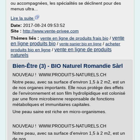
ou accompagnées, les spécialités se déclinent pour des
menus ultra...
Lire la suite
Date:
2017-08-24 09:53:52
Site :
http://www.vente-privee.com
vente
Thèmes liés :
vente en ligne de produits frais bio
/
en ligne produits bio
/
/
acheter
vente panier bio en ligne
vente en ligne de produits
produits bio en ligne
/
naturels
Bien-Être (3) - BIO Naturel Romandie Sàrl
NOUVEAU ! WWW.PRODUITS-NATURELS.CH
Notre peau, avec sa surface d'environ 1,5 à 2 m2, est un
de nos organes importants. Elle nous protège des effets
de l'environnement et son film hydrolipidique est colonisé
par une flore microbienne responsable de fonctions
métaboliques et immunitaires capitales.
Une peau saine est riche en micro-organismes.
NOUVEAU ! WWW.PRODUITS-NATURELS.CH
Notre peau, avec sa surface d'environ 1,5 à 2 m2, est un
de nos...