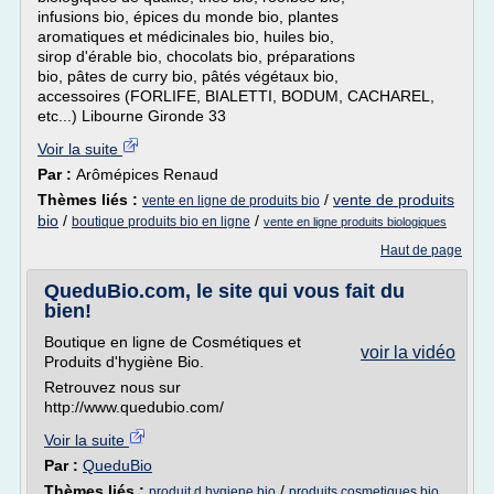
infusions bio, épices du monde bio, plantes
aromatiques et médicinales bio, huiles bio,
sirop d'érable bio, chocolats bio, préparations
bio, pâtes de curry bio, pâtés végétaux bio,
accessoires (FORLIFE, BIALETTI, BODUM, CACHAREL,
etc...) Libourne Gironde 33
Voir la suite
Par :
Arômépices Renaud
Thèmes liés :
/
vente de produits
vente en ligne de produits bio
bio
/
/
boutique produits bio en ligne
vente en ligne produits biologiques
Haut de page
QueduBio.com, le site qui vous fait du
bien!
Boutique en ligne de Cosmétiques et
voir la vidéo
Produits d'hygiène Bio.
Retrouvez nous sur
http://www.quedubio.com/
Voir la suite
Par :
QueduBio
Thèmes liés :
/
produit d hygiene bio
produits cosmetiques bio