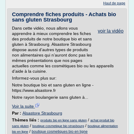
Haut de page
Comprendre fiches produits - Achats bio
sans gluten Strasbourg
Dans cette vidéo, nous allons vous
voir la vidéo
apprendre à mieux comprendre les fiches
des produits de notre boutique bio et sans
gluten à Strasbourg. Alsastore Strasbourg
dispose aussi d’autres types de produits
non alimentaires qui n’auront donc pas les
mêmes présentations que nos pages
actuelles comme les cosmétiques bio ou les appareils
d’aide à la cuisine.
Informez-vous plus sur:
Notre boutique bio et sans gluten en ligne -
https://www.alsastore.fr
Notre rayon boulangerie sans gluten à...
Voir la suite
Par :
Alsastore Strasbourg
Thèmes liés :
/
produits bio en ligne sans gluten
achat produit bio
/
/
sans gluten
boutique cosmetique bio strasbourg
boutique alimentation
/
boutique cosmetiques bio en ligne
bio en ligne