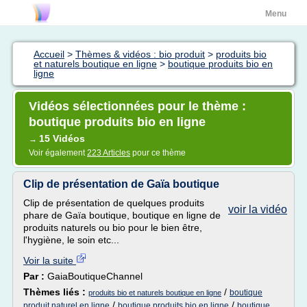
Menu
Accueil
>
Thèmes & vidéos : bio produit
>
produits bio
et naturels boutique en ligne
>
boutique produits bio en
ligne
Vidéos sélectionnées pour le thème :
boutique produits bio en ligne
15 Vidéos
→
Voir également
223 Articles
pour ce thème
Clip de présentation de Gaïa boutique
Clip de présentation de quelques produits
voir la vidéo
phare de Gaïa boutique, boutique en ligne de
produits naturels ou bio pour le bien être,
l'hygiène, le soin etc...
Voir la suite
Par :
GaiaBoutiqueChannel
Thèmes liés :
/
boutique
produits bio et naturels boutique en ligne
/
/
produit naturel en ligne
boutique produits bio en ligne
boutique