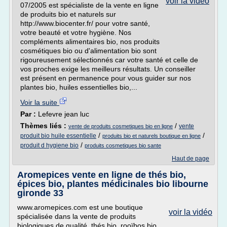
voir la vidéo
07/2005 est spécialiste de la vente en ligne
de produits bio et naturels sur
http://www.biocenter.fr/ pour votre santé,
votre beauté et votre hygiène. Nos
compléments alimentaires bio, nos produits
cosmétiques bio ou d'alimentation bio sont
rigoureusement sélectionnés car votre santé et celle de
vos proches exige les meilleurs résultats. Un conseiller
est présent en permanence pour vous guider sur nos
plantes bio, huiles essentielles bio,...
Voir la suite
Par :
Lefevre jean luc
Thèmes liés :
/
vente
vente de produits cosmetiques bio en ligne
/
/
produit bio huile essentielle
produits bio et naturels boutique en ligne
/
produit d hygiene bio
produits cosmetiques bio sante
Haut de page
Aromepices vente en ligne de thés bio,
épices bio, plantes médicinales bio libourne
gironde 33
www.aromepices.com est une boutique
voir la vidéo
spécialisée dans la vente de produits
biologiques de qualité, thés bio, rooïbos bio,