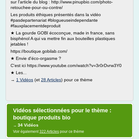
sur l'article du blog : http://www.pinupbio.com/photo-
retouchee-pour-ou-contre/
Les produits éthiques présentés dans la vidéo
#pasdepartenariat #blogueuseindependante
#fauxplacementdeproduit
★ La gourde GOBI écoconçue, made in france, sans
bisphénol A qui va mettre fin aux bouteilles plastiques
jetables !
https://boutique.gobilab.com/
★ Envie d'éco-orgasme ?
C'est ici https://www.youtube.com/watch?v=3r0rDvrw3Y0
★ Les...
→
1 Vidéos
(et
28 Articles
) pour ce thème
Vidéos sélectionnées pour le thème :
boutique produits bio
34 Vidéos
→
Voir également
322 Articles
pour ce thème