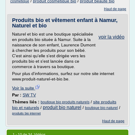
/
produit cosmetique bio
/
produit beaute bio
cosmetique
Haut de page
Produits bio et vêtement enfant à Namur,
Naturel et bio
Naturel et bio est une boutique spécialisée
voir la vidéo
en produits bio située à Namur. Suite à la
naissance de son enfant, Laurence Dumont
à chercher les produits pour son bébé.
C'est ainsi qu'elle s'est dirigée vers les
produits bio et s'est lancée dans ce
commerce à travers sa boutique.
Pour plus d'informations, surfez sur notre site internet
www.produit-naturel-et-bio.be.
Voir la suite
Par :
SW TV
Thèmes liés :
/
site produits
boutique bio produits naturels
produit bio naturel
bio et naturels
/
/
/
boutique bio naturel
produits bio internet
Haut de page
1 - 10 de 34 Vidéos