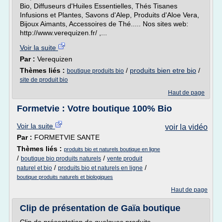
Bio, Diffuseurs d'Huiles Essentielles, Thés Tisanes
Infusions et Plantes, Savons d'Alep, Produits d'Aloe Vera,
Bijoux Aimants, Accessoires de Thé..... Nos sites web:
http://www.verequizen.fr/ ,...
Voir la suite
Par :
Verequizen
Thèmes liés :
/
produits bien etre bio
/
boutique produits bio
site de produit bio
Haut de page
Formetvie : Votre boutique 100% Bio
Voir la suite
voir la vidéo
Par :
FORMETVIE SANTE
Thèmes liés :
produits bio et naturels boutique en ligne
/
/
boutique bio produits naturels
vente produit
/
/
naturel et bio
produits bio et naturels en ligne
boutique produits naturels et biologiques
Haut de page
Clip de présentation de Gaïa boutique