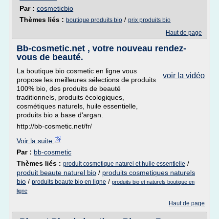
Par :
cosmeticbio
Thèmes liés :
/
boutique produits bio
prix produits bio
Haut de page
Bb-cosmetic.net , votre nouveau rendez-
vous de beauté.
La boutique bio cosmetic en ligne vous
voir la vidéo
propose les meilleures sélections de produits
100% bio, des produits de beauté
traditionnels, produits écologiques,
cosmétiques naturels, huile essentielle,
produits bio a base d'argan.
http://bb-cosmetic.net/fr/
Voir la suite
Par :
bb-cosmetic
Thèmes liés :
/
produit cosmetique naturel et huile essentielle
produit beaute naturel bio
/
produits cosmetiques naturels
bio
/
/
produits beaute bio en ligne
produits bio et naturels boutique en
ligne
Haut de page