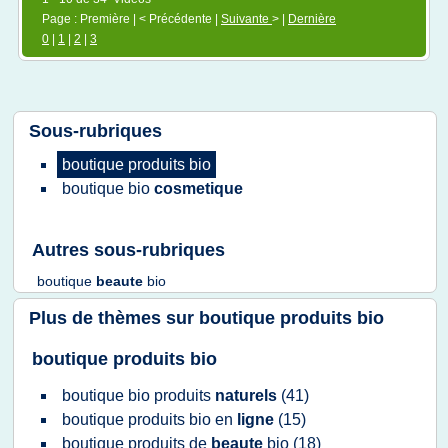
Page : Première | < Précédente |
Suivante
> |
Dernière
0
|
1
|
2
|
3
Sous-rubriques
boutique produits bio
boutique bio
cosmetique
Autres sous-rubriques
boutique
beaute
bio
Plus de thèmes sur
boutique produits bio
boutique produits bio
boutique bio produits
naturels
(41)
boutique produits bio
en
ligne
(15)
boutique produits
de
beaute
bio
(18)