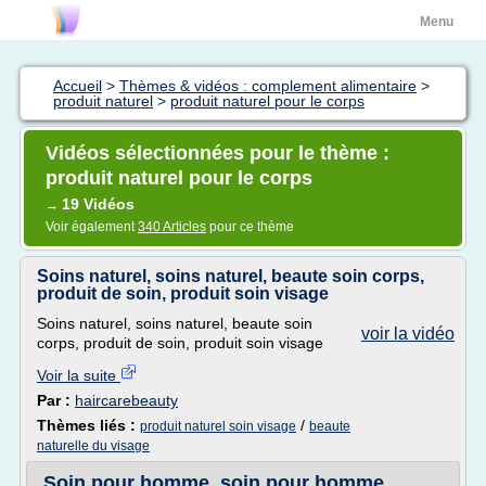
Menu
Accueil
>
Thèmes & vidéos : complement alimentaire
>
produit naturel
>
produit naturel pour le corps
Vidéos sélectionnées pour le thème :
produit naturel pour le corps
19 Vidéos
→
Voir également
340 Articles
pour ce thème
Soins naturel, soins naturel, beaute soin corps,
produit de soin, produit soin visage
Soins naturel, soins naturel, beaute soin
voir la vidéo
corps, produit de soin, produit soin visage
Voir la suite
Par :
haircarebeauty
Thèmes liés :
/
produit naturel soin visage
beaute
naturelle du visage
Soin pour homme, soin pour homme,