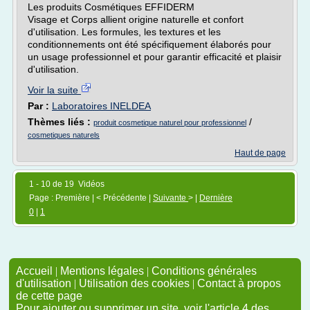
Les produits Cosmétiques EFFIDERM
Visage et Corps allient origine naturelle et confort
d'utilisation. Les formules, les textures et les
conditionnements ont été spécifiquement élaborés pour
un usage professionnel et pour garantir efficacité et plaisir
d'utilisation.
Voir la suite
Par :
Laboratoires INELDEA
Thèmes liés :
/
produit cosmetique naturel pour professionnel
cosmetiques naturels
Haut de page
1 - 10 de 19 Vidéos
Page : Première | < Précédente |
Suivante
> |
Dernière
0
|
1
Accueil
|
Mentions légales
|
Conditions générales
d'utilisation
|
Utilisation des cookies
|
Contact à propos
de cette page
Pour ajouter ou supprimer un site, voir l'article 4 des