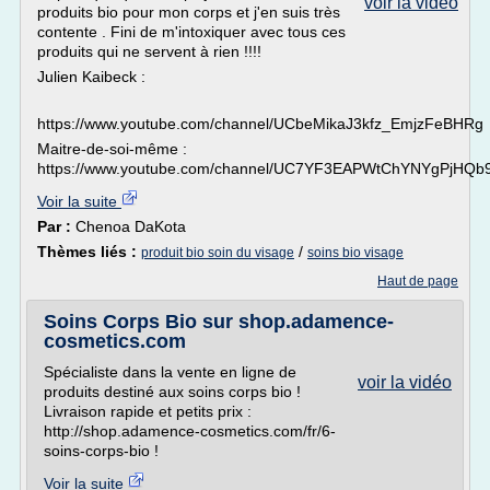
voir la vidéo
produits bio pour mon corps et j'en suis très
contente . Fini de m'intoxiquer avec tous ces
produits qui ne servent à rien !!!!
Julien Kaibeck :
https://www.youtube.com/channel/UCbeMikaJ3kfz_EmjzFeBHRg
Maitre-de-soi-même :
https://www.youtube.com/channel/UC7YF3EAPWtChYNYgPjHQb
Voir la suite
Par :
Chenoa DaKota
Thèmes liés :
/
produit bio soin du visage
soins bio visage
Haut de page
Soins Corps Bio sur shop.adamence-
cosmetics.com
Spécialiste dans la vente en ligne de
voir la vidéo
produits destiné aux soins corps bio !
Livraison rapide et petits prix :
http://shop.adamence-cosmetics.com/fr/6-
soins-corps-bio !
Voir la suite