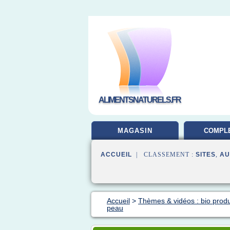
ALIMENTSNATURELS.FR
MAGASIN
COMPL
ALIMEN
ACCUEIL
| CLASSEMENT :
SITES
,
AU
Accueil
>
Thèmes & vidéos : bio produ
peau