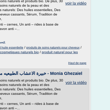
 soins naturels et produits bio. De plus, 30
voir la vidéo
oins naturels de la peau et des
 naturels: Des huiles essentielles, Des
heveux cassants, Sérum, Tradition de
e,
ti – cernes, Un anti – rides à base de
von anti –...
خبيرة ا
/
/
 huile essentielle
produits de soins naturels pour cheveux
 cosmetiques naturels bio
/
produit naturel pour les
Haut de page
Twensa in 04/03/2016 خبيرة الاعشاب الطبيعيه منيه غزيل - Monia Ghezaiel
 soins naturels et produits bio. De plus, 30
voir la vidéo
oins naturels de la peau et des
 naturels: Des huiles essentielles, Des
heveux cassants, Sérum, Tradition de
e,
ti – cernes, Un anti – rides à base de
avon anti –...