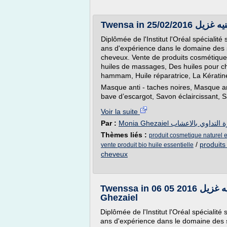
Diplômée de l'Institut l'Oréal spécialité
ans d'expérience dans le domaine des s
cheveux. Vente de produits cosmétiques
huiles de massages, Des huiles pour c
hammam, Huile réparatrice, La Kératin
Masque anti - taches noires, Masque an
bave d’escargot, Savon éclaircissant, S
Voir la suite
Par :
Monia Ghezaiel لتداوي بالاعشاب
Thèmes liés :
produit cosmetique naturel e
/
produits
vente produit bio huile essentielle
cheveux
Twenssa in 06 05 2016 بمشاركة خبيرة الاعشاب السيده منيه غزيل - Monia
Ghezaiel
Diplômée de l'Institut l'Oréal spécialité
ans d'expérience dans le domaine des s