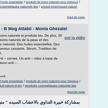
/
/
 huile essentielle
produits de soins naturels pour cheveux
 cosmetiques naturels bio
/
produit eclaircissant naturel
Haut de page
خبيرة التداوي بالاعشاب منيه غزيل - B Mog Attabii - Monia Ghezaiel
 soins naturels et produits bio. De plus, 30
voir la vidéo
oins naturels de la peau et des
 naturels: Des huiles essentielles, Des
heveux cassants, Sérum, Tradition de
e,
ti – cernes, Un anti – rides à base de
avon anti –...
خبيرة ا
/
/
t huile essentielle
produits de soins naturels pour cheveux
/
produits cosmetiques naturels bio
uit naturel et bio
Haut de page
19/02/2016 "بمشاركة خبيرة التداوي بالاعشاب السيده " منيه غزيل