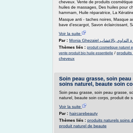
cheveux. Vente de produits cosmétiques
huiles de massages, Des huiles pour c
hammam, Huile réparatrice, La Kératin
Masque anti - taches noires, Masque an
bave d’escargot, Savon éclaircissant, Sa
Voir la suite
Par :
Monia Ghezaiel لتداوي بالاعشاب
Thèmes liés :
produit cosmetique naturel et
/
produits
vente produit bio huile essentielle
cheveux
Soin peau grasse, soin peau
soins naturel, beaute soin co
Soin peau grasse, soin peau grasse, s
naturel, beaute soin corps, produit de s
Voir la suite
Par :
haircarebeauty
Thèmes liés :
produits naturels soins
produit naturel de beaute