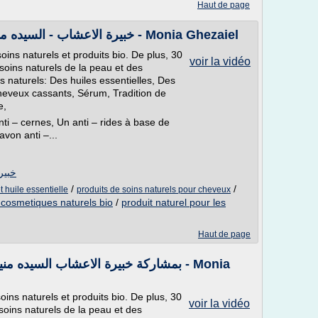
Haut de page
Twensa in 25/02/2016 خبيرة الاعشاب - السيده منيه غزيل - Monia Ghezaiel
 soins naturels et produits bio. De plus, 30
voir la vidéo
oins naturels de la peau et des
 naturels: Des huiles essentielles, Des
heveux cassants, Sérum, Tradition de
e,
ti – cernes, Un anti – rides à base de
avon anti –...
خبيرة ا
/
/
t huile essentielle
produits de soins naturels pour cheveux
 cosmetiques naturels bio
/
produit naturel pour les
Haut de page
 soins naturels et produits bio. De plus, 30
voir la vidéo
oins naturels de la peau et des