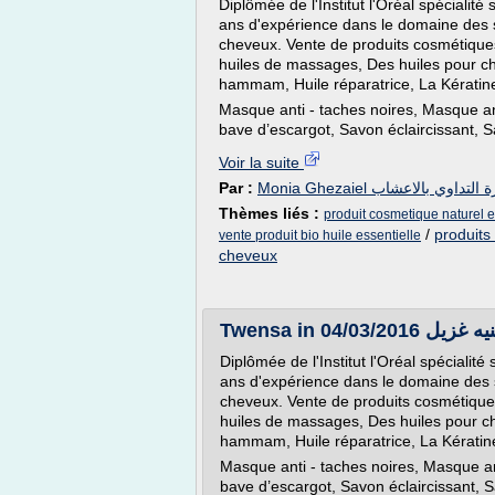
Diplômée de l'Institut l'Oréal spécialité
ans d'expérience dans le domaine des s
cheveux. Vente de produits cosmétiques
huiles de massages, Des huiles pour c
hammam, Huile réparatrice, La Kératin
Masque anti - taches noires, Masque an
bave d’escargot, Savon éclaircissant, Sa
Voir la suite
Par :
Monia Ghezaiel لتداوي بالاعشاب
Thèmes liés :
produit cosmetique naturel et
/
produits
vente produit bio huile essentielle
cheveux
Diplômée de l'Institut l'Oréal spécialité
ans d'expérience dans le domaine des s
cheveux. Vente de produits cosmétiques
huiles de massages, Des huiles pour c
hammam, Huile réparatrice, La Kératin
Masque anti - taches noires, Masque an
bave d’escargot, Savon éclaircissant, S