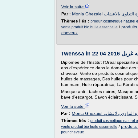
Voir la suite
Par :
Monia Ghezaiel لتداوي بالاعشاب
Thèmes liés :
produit cosmetique naturel e
/
produits
vente produit bio huile essentielle
cheveux
Diplômée de l'Institut l'Oréal spécialité
ans d'expérience dans le domaine des s
cheveux. Vente de produits cosmétiques
huiles de massages, Des huiles pour c
hammam, Huile réparatrice, La Kératin
Masque anti - taches noires, Masque an
bave d’escargot, Savon éclaircissant, Sa
Voir la suite
Par :
Monia Ghezaiel لتداوي بالاعشاب
Thèmes liés :
produit cosmetique naturel et
/
produits
vente produit bio huile essentielle
pour cheveux