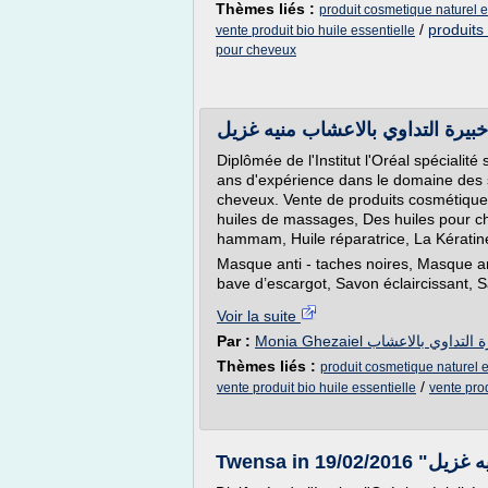
Thèmes liés :
produit cosmetique naturel et
/
produits
vente produit bio huile essentielle
pour cheveux
Diplômée de l'Institut l'Oréal spécialité
ans d'expérience dans le domaine des s
cheveux. Vente de produits cosmétiques
huiles de massages, Des huiles pour c
hammam, Huile réparatrice, La Kératin
Masque anti - taches noires, Masque an
bave d’escargot, Savon éclaircissant, S
Voir la suite
Par :
Monia Ghezaiel لتداوي بالاعشاب
Thèmes liés :
produit cosmetique naturel e
/
vente produit bio huile essentielle
vente prod
Twensa in 