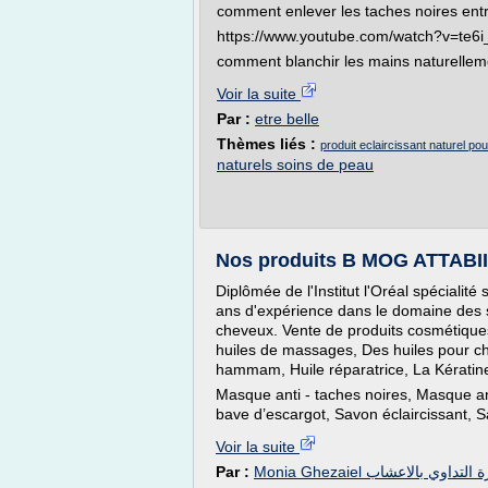
comment enlever les taches noires entr
https://www.youtube.com/watch?v=te6
comment blanchir les mains naturelleme
Voir la suite
Par :
etre belle
Thèmes liés :
produit eclaircissant naturel po
naturels soins de peau
Diplômée de l'Institut l'Oréal spécialité
ans d'expérience dans le domaine des s
cheveux. Vente de produits cosmétiques
huiles de massages, Des huiles pour c
hammam, Huile réparatrice, La Kératin
Masque anti - taches noires, Masque an
bave d’escargot, Savon éclaircissant, Sa
Voir la suite
Par :
Monia Ghezaiel لتداوي بالاعشاب