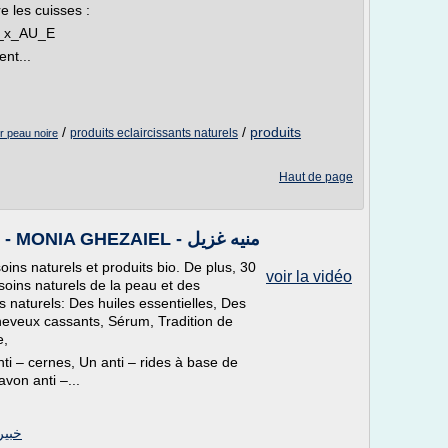
e les cuisses :
i_x_AU_E
nt...
/
/
produits
produits eclaircissants naturels
ur peau noire
Haut de page
Nos produits B MOG ATTABII - MONIA GHEZAIEL - منيه غزيل
 soins naturels et produits bio. De plus, 30
voir la vidéo
oins naturels de la peau et des
 naturels: Des huiles essentielles, Des
heveux cassants, Sérum, Tradition de
e,
ti – cernes, Un anti – rides à base de
von anti –...
خبيرة ا