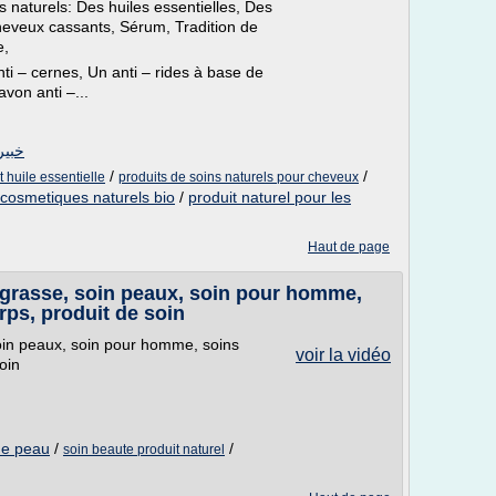
 naturels: Des huiles essentielles, Des
heveux cassants, Sérum, Tradition de
e,
ti – cernes, Un anti – rides à base de
von anti –...
خبيرة ا
/
/
 huile essentielle
produits de soins naturels pour cheveux
 cosmetiques naturels bio
/
produit naturel pour les
Haut de page
 grasse, soin peaux, soin pour homme,
rps, produit de soin
oin peaux, soin pour homme, soins
voir la vidéo
oin
 de peau
/
/
soin beaute produit naturel