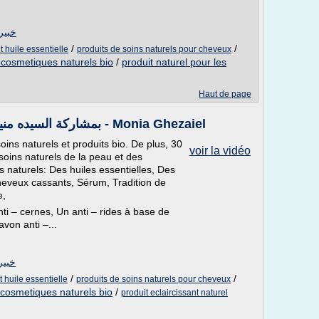
خبيرة ا
/
/
t huile essentielle
produits de soins naturels pour cheveux
 cosmetiques naturels bio
/
produit naturel pour les
Haut de page
Twenssa in 22 04 2016 بمشاركة السيده منيه غزيل - Monia Ghezaiel
 soins naturels et produits bio. De plus, 30
voir la vidéo
oins naturels de la peau et des
 naturels: Des huiles essentielles, Des
heveux cassants, Sérum, Tradition de
e,
ti – cernes, Un anti – rides à base de
von anti –...
خبيرة ا
/
/
 huile essentielle
produits de soins naturels pour cheveux
 cosmetiques naturels bio
/
produit eclaircissant naturel