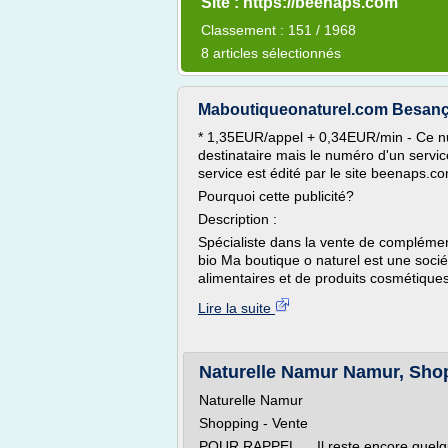
Site : https://beenaps.com
Classement : 151 / 1968
8 articles sélectionnés
Maboutiqueonaturel.com Besanço
* 1,35EUR/appel + 0,34EUR/min - Ce nu
destinataire mais le numéro d'un servic
service est édité par le site beenaps.c
Pourquoi cette publicité?
Description :
Spécialiste dans la vente de complémen
bio Ma boutique o naturel est une soci
alimentaires et de produits cosmétiques,
Lire la suite
Naturelle Namur Namur, Shoppi
Naturelle Namur
Shopping - Vente
POUR RAPPEL.... Il reste encore qu