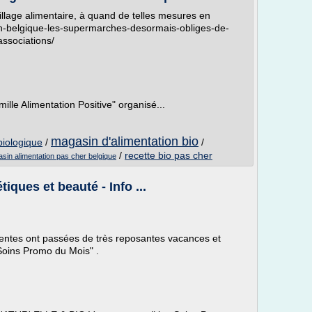
pillage alimentaire, à quand de telles mesures en
/en-belgique-les-supermarches-desormais-obliges-de-
ssociations/
ille Alimentation Positive" organisé...
magasin d'alimentation bio
biologique
/
/
/
recette bio pas cher
sin alimentation pas cher belgique
iques et beauté - Info ...
ntes ont passées de très reposantes vacances et
 Soins Promo du Mois" .