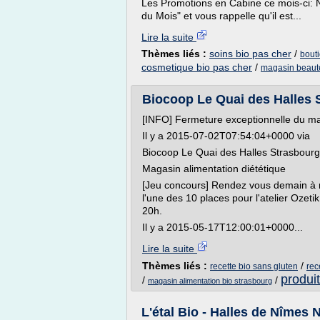
Les Promotions en Cabine ce mois-ci:
du Mois" et vous rappelle qu'il est...
Lire la suite
Thèmes liés :
soins bio pas cher
/
bout
cosmetique bio pas cher
/
magasin beaute
Biocoop Le Quai des Halles S
[INFO] Fermeture exceptionnelle du ma
Il y a 2015-07-02T07:54:04+0000 via
Biocoop Le Quai des Halles Strasbourg
Magasin alimentation diététique
[Jeu concours] Rendez vous demain à mi
l'une des 10 places pour l'atelier Ozetik
20h.
Il y a 2015-05-17T12:00:01+0000...
Lire la suite
Thèmes liés :
/
recette bio sans gluten
rec
produit
/
/
magasin alimentation bio strasbourg
L'étal Bio - Halles de Nîmes N