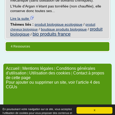
mécanique (sans utilisation de solvants chimiques).
L'Huile d'Argan n'étant pas torréfiée (non chauffée), elle
conserve donc toutes ses...
Lire la suite
Thèmes liés :
produit biologique ecologique
/
produit
produit
/
boutique produits biologique
/
cheveux biologique
bio produits france
biologique
/
4 Ressources
Accueil
|
Mentions légales
|
Conditions générales
d'utilisation
|
Utilisation des cookies
|
Contact à propos
de cette page
Pour ajouter ou supprimer un site, voir l'article 4 des
CGUs
En poursuivant votre navigation sur ce site, vous acceptez
X
l'utilisation de cookies pour vous proposer des contenus et