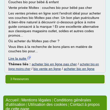
Couches bio pour bébé & enfant
Vente privée Moltex : couches bio pour bébé pas cher
Les ventes privées en ligne sont l'endroit idéal pour acheter
vos couches bio Moltex pas cher. Un bon plan puériculture
& bien-être naturel à découvrir ci-dessous grâce à notre
guide consacré à la marque ! Et une excellente alternative
aux classiques magasins outlet, soldes et autres codes
promos...
Où acheter du Moltex pas cher ?
Vous êtes à la recherche de bons plans en matière de
couches bio pour...
Lire la suite
Thèmes liés :
acheter bio en ligne pas cher
/
acheter bio en
/
bio vente en ligne
/
acheter bio en ligne
ligne moins cher
3 Ressources
Accueil
|
Mentions légales
|
Conditions générales
d'utilisation
|
Utilisation des cookies
|
Contact à propos
de cette page