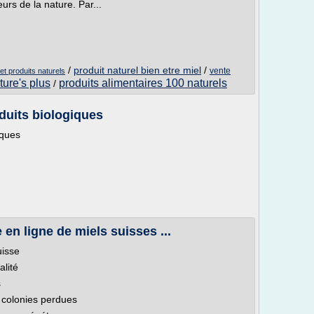
urs de la nature. Par...
/
produit naturel bien etre miel
/
vente
t produits naturels
ture's plus
produits alimentaires 100 naturels
/
oduits biologiques
iques
e en ligne de miels suisses ...
uisse
alité
s
colonies perdues