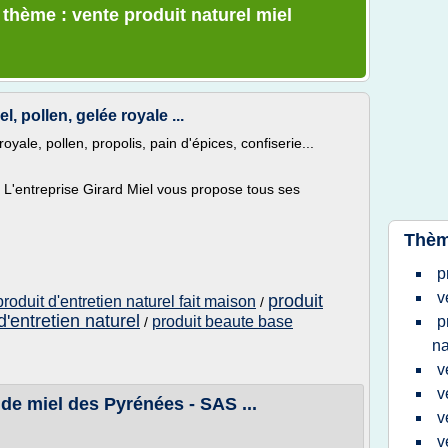
 thème : vente produit naturel miel
l, pollen, gelée royale ...
oyale, pollen, propolis, pain d'épices, confiserie...
, L'entreprise Girard Miel vous propose tous ses
Thèm
p
v
produit
produit d'entretien naturel fait maison
/
d'entretien naturel
produit beaute base
p
/
na
v
v
 de miel des Pyrénées - SAS ...
v
v