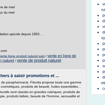
v
ne de miel
na
ur du miel
p
d
v
d
tation apicole depuis 1963....
sy
p
p
e.com
p
vente en ligne de
vente ligne produit naturel soin
/
vente de produit naturel
p
n naturel
/
s
p
hers à saisir promotions et ...
d
 et de parapharmacie, Fitovita propose toute une gamme
et
cosmétiques, produits de beauté, huiles essentielles...
c
urelle sont classés en grandes rubriques, produits de
pie, produits bébés, beauté de l'homme, sensualité et