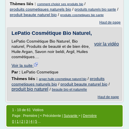
Thèmes liés :
/
comment choisir ses produits bio
produits cosmetiques naturels bio
/
/
produits naturels bio sante
produit beaute naturel bio
/
produits cosmetiques bio sante
Haut de page
LePatio Cosmétique Bio Naturel,
LePatio Cosmétique Bio Naturel, Bio
voir la vidéo
naturel, Produits de beauté et de bien être,
Huile Argan, Savon noir beldi, Argil, Huiles
cosmétiques....
Voir la suite
Par :
LePatio Cosmetique
Thèmes liés :
/
produits
argan huile cosmetique naturel bio
cosmetiques naturels bio
/
produit beaute naturel bio
/
produit bio naturel
/
beaute bio et naturelle
Haut de page
1 - 10 de 61 Vidéos
Page : Première | < Précédente |
Suivante
> |
Dernière
0
|
1
|
2
|
3
|
4
|
5
...