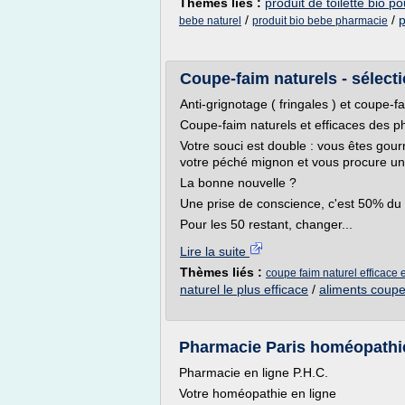
Thèmes liés :
produit de toilette bio p
/
/
p
bebe naturel
produit bio bebe pharmacie
Coupe-faim naturels - sélecti
Anti-grignotage ( fringales ) et coupe-f
Coupe-faim naturels et efficaces des 
Votre souci est double : vous êtes gour
votre péché mignon et vous procure un s
La bonne nouvelle ?
Une prise de conscience, c'est 50% du
Pour les 50 restant, changer...
Lire la suite
Thèmes liés :
coupe faim naturel efficace
naturel le plus efficace
/
aliments coupe 
Pharmacie Paris homéopathie 
Pharmacie en ligne P.H.C.
Votre homéopathie en ligne