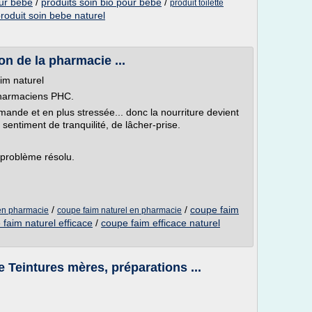
our bebe
/
produits soin bio pour bebe
/
produit toilette
roduit soin bebe naturel
on de la pharmacie ...
aim naturel
pharmaciens PHC.
mande et en plus stressée... donc la nourriture devient
entiment de tranquilité, de lâcher-prise.
 problème résolu.
/
/
coupe faim
 en pharmacie
coupe faim naturel en pharmacie
faim naturel efficace
/
coupe faim efficace naturel
Teintures mères, préparations ...