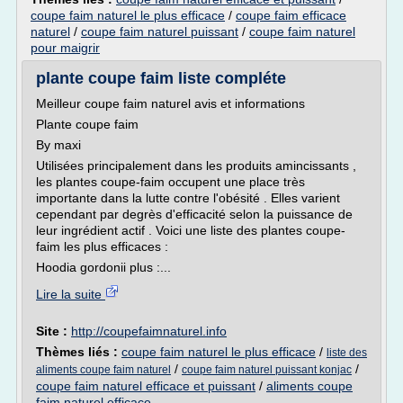
coupe faim naturel le plus efficace
/
coupe faim efficace
naturel
/
coupe faim naturel puissant
/
coupe faim naturel
pour maigrir
plante coupe faim liste compléte
Meilleur coupe faim naturel avis et informations
Plante coupe faim
By maxi
Utilisées principalement dans les produits amincissants ,
les plantes coupe-faim occupent une place très
importante dans la lutte contre l'obésité . Elles varient
cependant par degrès d'efficacité selon la puissance de
leur ingrédient actif . Voici une liste des plantes coupe-
faim les plus efficaces :
Hoodia gordonii plus :...
Lire la suite
Site :
http://coupefaimnaturel.info
Thèmes liés :
coupe faim naturel le plus efficace
/
liste des
/
/
aliments coupe faim naturel
coupe faim naturel puissant konjac
coupe faim naturel efficace et puissant
/
aliments coupe
faim naturel efficace