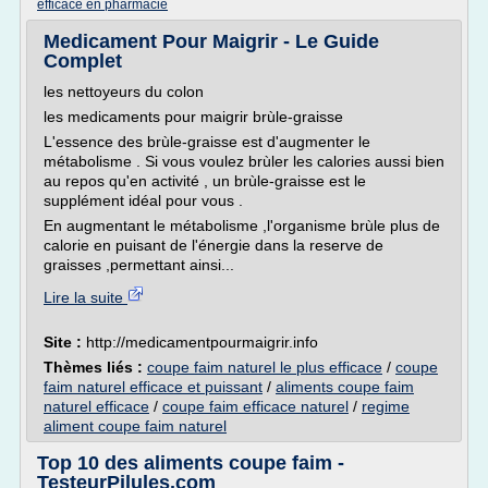
efficace en pharmacie
Medicament Pour Maigrir - Le Guide
Complet
les nettoyeurs du colon
les medicaments pour maigrir brùle-graisse
L'essence des brùle-graisse est d'augmenter le
métabolisme . Si vous voulez brùler les calories aussi bien
au repos qu'en activité , un brùle-graisse est le
supplément idéal pour vous .
En augmentant le métabolisme ,l'organisme brùle plus de
calorie en puisant de l'énergie dans la reserve de
graisses ,permettant ainsi...
Lire la suite
Site :
http://medicamentpourmaigrir.info
Thèmes liés :
coupe faim naturel le plus efficace
/
coupe
faim naturel efficace et puissant
/
aliments coupe faim
naturel efficace
/
coupe faim efficace naturel
/
regime
aliment coupe faim naturel
Top 10 des aliments coupe faim -
TesteurPilules.com