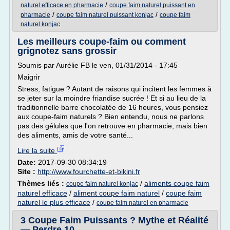
/
naturel efficace en pharmacie
coupe faim naturel puissant en
/
/
pharmacie
coupe faim naturel puissant konjac
coupe faim
naturel konjac
Les meilleurs coupe-faim ou comment
grignotez sans grossir
Soumis par Aurélie FB le ven, 01/31/2014 - 17:45
Maigrir
Stress, fatigue ? Autant de raisons qui incitent les femmes à
se jeter sur la moindre friandise sucrée ! Et si au lieu de la
traditionnelle barre chocolatée de 16 heures, vous pensiez
aux coupe-faim naturels ? Bien entendu, nous ne parlons
pas des gélules que l'on retrouve en pharmacie, mais bien
des aliments, amis de votre santé...
Lire la suite
Date:
2017-09-30 08:34:19
Site :
http://www.fourchette-et-bikini.fr
Thèmes liés :
/
aliments coupe faim
coupe faim naturel konjac
naturel efficace
/
aliment coupe faim naturel
/
coupe faim
naturel le plus efficace
/
coupe faim naturel en pharmacie
3 Coupe Faim Puissants ? Mythe et Réalité
— Perdre 10 ...