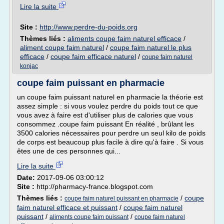
Lire la suite
Site :
http://www.perdre-du-poids.org
Thèmes liés :
aliments coupe faim naturel efficace
/
aliment coupe faim naturel
/
coupe faim naturel le plus
efficace
/
coupe faim efficace naturel
/
coupe faim naturel
konjac
coupe faim puissant en pharmacie
un coupe faim puissant naturel en pharmacie la théorie est
assez simple : si vous voulez perdre du poids tout ce que
vous avez à faire est d'utiliser plus de calories que vous
consommez .coupe faim puissant En réalité , brûlant les
3500 calories nécessaires pour perdre un seul kilo de poids
de corps est beaucoup plus facile à dire qu'à faire . Si vous
êtes une de ces personnes qui...
Lire la suite
Date:
2017-09-06 03:00:12
Site :
http://pharmacy-france.blogspot.com
Thèmes liés :
/
coupe
coupe faim naturel puissant en pharmacie
faim naturel efficace et puissant
/
coupe faim naturel
puissant
/
/
aliments coupe faim puissant
coupe faim naturel