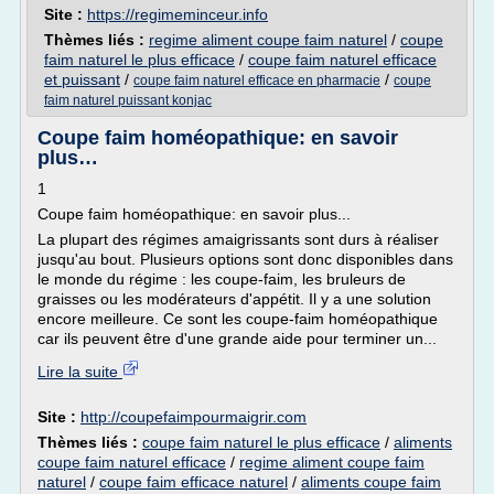
Site :
https://regimeminceur.info
Thèmes liés :
regime aliment coupe faim naturel
/
coupe
faim naturel le plus efficace
/
coupe faim naturel efficace
et puissant
/
/
coupe faim naturel efficace en pharmacie
coupe
faim naturel puissant konjac
Coupe faim homéopathique: en savoir
plus…
1
Coupe faim homéopathique: en savoir plus...
La plupart des régimes amaigrissants sont durs à réaliser
jusqu'au bout. Plusieurs options sont donc disponibles dans
le monde du régime : les coupe-faim, les bruleurs de
graisses ou les modérateurs d'appétit. Il y a une solution
encore meilleure. Ce sont les coupe-faim homéopathique
car ils peuvent être d'une grande aide pour terminer un...
Lire la suite
Site :
http://coupefaimpourmaigrir.com
Thèmes liés :
coupe faim naturel le plus efficace
/
aliments
coupe faim naturel efficace
/
regime aliment coupe faim
naturel
/
coupe faim efficace naturel
/
aliments coupe faim