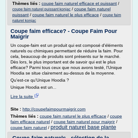
Thèmes liés :
coupe faim naturel efficace et puissant
/
/
coupe faim naturel
coupe faim naturel puissant konjac
puissant
/
coupe faim naturel le plus efficace
/
coupe faim
naturel konjac
Coupe faim efficace? - Coupe Faim Pour
Maigrir
Un coupe-faim est un produit qui est composé d'éléments
naturels ou chimiques permettant de réduire la faim. Pour
cela, beaucoup de produits sont présents sur le marché.
Dès lors, le plus important est de savoir qui est le plus
efficace? Parmi tous ceux que nous avons testé, l'Unique
Hoodia se situe clairement au-dessus de la moyenne.
Qu'est-ce qu'Unique Hoodia ?
Unique Hoodia est un...
Lire la suite
Site :
http://coupefaimpourmaigrir.com
Thèmes liés :
coupe faim naturel le plus efficace
/
coupe
faim efficace naturel
/
coupe faim naturel pour maigrir
/
produit naturel base plante
coupe faim naturel
/