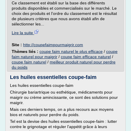
Ce classement est établi sur la base des différents
produits disponibles et commercialisés sur le marché. Le
choix des produits et l'ordre du classement est le résultat
de plusieurs critères que nous avons établi afin de
sélectionner les...
Lire la suite
Site :
http://coupefaimpourmaigrir.com
Thèmes liés :
coupe faim naturel le plus efficace
/
coupe
faim naturel pour maigrir
/
coupe faim efficace naturel
/
coupe faim naturel
/
meilleur produit naturel pour perdre
du poids
Les huiles essentielles coupe-faim
Les huiles essentielles coupe-faim
Chirurgie bariartrique ou esthétique, médicaments pour
maigrir ou crème amincissante, ce sont des solutions pour
maigrir.
Mais ces derniers temps, on a plus recours aux moyens
bios et naturels pour perdre du poids.
Tel est la devise des huiles essentielles coupe-faim : lutter
contre le grignotage et réguler l'appétit grâce à leurs