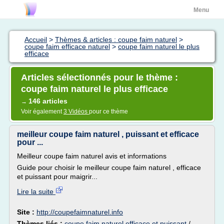
Menu
Accueil
>
Thèmes & articles : coupe faim naturel
>
coupe faim efficace naturel
>
coupe faim naturel le plus
efficace
Articles sélectionnés pour le thème :
coupe faim naturel le plus efficace
146 articles
→
Voir également
3 Vidéos
pour ce thème
meilleur coupe faim naturel , puissant et efficace
pour ...
Meilleur coupe faim naturel avis et informations
Guide pour choisir le meilleur coupe faim naturel , efficace
et puissant pour maigrir...
Lire la suite
Site :
http://coupefaimnaturel.info
Thèmes liés :
coupe faim naturel efficace et puissant
/