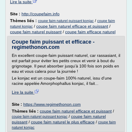
Lire la suite
Site :
http://coupefaim.info
Thèmes liés :
/
coupe faim naturel puissant konjac
coupe faim
/
coupe faim naturel efficace et puissant
/
naturel konjac
coupe faim naturel puissant
/
coupe faim efficace naturel
Coupe faim puissant et efficace -
regimethonon.com
En excellent coupe-faim puissant naturel, car rassasiant, il
est parfait pour éviter les petits creux et venir à bout du
grignotage. Il peut absorber jusqu'à 100 fois son poids en
eau et vous calera pour la journée !
Le konjac est un coupe-faim 100% naturel, issu d'une
racine appelée Amorphophallus konjac, il fait...
Lire la suite
Site :
https://www.regimethonon.com
Thèmes liés :
coupe faim naturel efficace et puissant
/
/
coupe faim naturel
coupe faim naturel puissant konjac
puissant
/
coupe faim naturel le plus efficace
/
coupe faim
naturel konjac