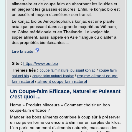
alimentaire et de coupe faim en absorbant les liquides et
en piégeant les graisses et sucres. Enfin, le konjac bio est
un excéllent moyen d'améliorer son transit.
Le konjac bio ou Amorphophallus konjac est une plante
asiatique poussant dans sa grande majorité au Viêtnam,
en Chine méridionale et en Thaïlande. Le konjac bio,
super aliment, aussi appelé en Asie "langue du diable" a
des propriétés bienfaisantes....
Lire la suite
Site :
https://www.oui.bio
Thèmes liés :
/
coupe faim naturel puissant konjac
coupe faim
/
/
regime aliment coupe
naturel bio
coupe faim naturel konjac
faim naturel
/
aliment coupe faim naturel
Un Coupe-faim Efficace, Naturel et Puissant
c’est quoi ...
Home » Produits Minceurs » Comment choisir un bon
coupe-faim efficace ?
Manger les bons aliments contribue à coup sûr à préserver
un corps en forme ou encore à éliminer un surplus de kilos.
L'on parle notamment d'aliments naturels, mais aussi des