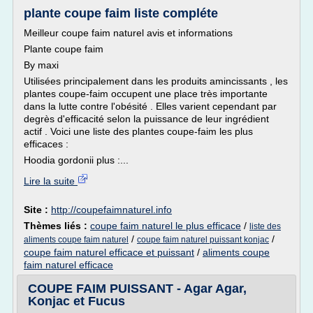
plante coupe faim liste compléte
Meilleur coupe faim naturel avis et informations
Plante coupe faim
By maxi
Utilisées principalement dans les produits amincissants , les
plantes coupe-faim occupent une place très importante
dans la lutte contre l'obésité . Elles varient cependant par
degrès d'efficacité selon la puissance de leur ingrédient
actif . Voici une liste des plantes coupe-faim les plus
efficaces :
Hoodia gordonii plus :...
Lire la suite
Site :
http://coupefaimnaturel.info
Thèmes liés :
coupe faim naturel le plus efficace
/
liste des
/
/
aliments coupe faim naturel
coupe faim naturel puissant konjac
coupe faim naturel efficace et puissant
/
aliments coupe
faim naturel efficace
COUPE FAIM PUISSANT - Agar Agar,
Konjac et Fucus