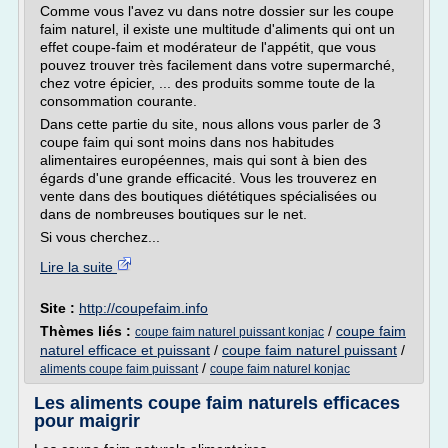
Comme vous l'avez vu dans notre dossier sur les coupe
faim naturel, il existe une multitude d'aliments qui ont un
effet coupe-faim et modérateur de l'appétit, que vous
pouvez trouver très facilement dans votre supermarché,
chez votre épicier, ... des produits somme toute de la
consommation courante.
Dans cette partie du site, nous allons vous parler de 3
coupe faim qui sont moins dans nos habitudes
alimentaires européennes, mais qui sont à bien des
égards d'une grande efficacité. Vous les trouverez en
vente dans des boutiques diététiques spécialisées ou
dans de nombreuses boutiques sur le net.
Si vous cherchez...
Lire la suite
Site :
http://coupefaim.info
Thèmes liés :
/
coupe faim
coupe faim naturel puissant konjac
naturel efficace et puissant
/
coupe faim naturel puissant
/
/
aliments coupe faim puissant
coupe faim naturel konjac
Les aliments coupe faim naturels efficaces
pour maigrir