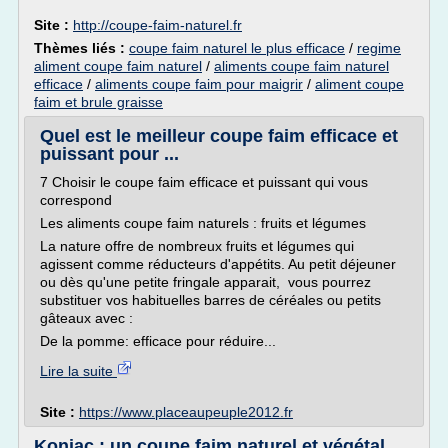
Site :
http://coupe-faim-naturel.fr
Thèmes liés :
coupe faim naturel le plus efficace
/
regime
aliment coupe faim naturel
/
aliments coupe faim naturel
efficace
/
aliments coupe faim pour maigrir
/
aliment coupe
faim et brule graisse
Quel est le meilleur coupe faim efficace et
puissant pour ...
7 Choisir le coupe faim efficace et puissant qui vous
correspond
Les aliments coupe faim naturels : fruits et légumes
La nature offre de nombreux fruits et légumes qui
agissent comme réducteurs d'appétits. Au petit déjeuner
ou dès qu'une petite fringale apparait, vous pourrez
substituer vos habituelles barres de céréales ou petits
gâteaux avec :
De la pomme: efficace pour réduire...
Lire la suite
Site :
https://www.placeaupeuple2012.fr
Konjac : un coupe faim naturel et végétal