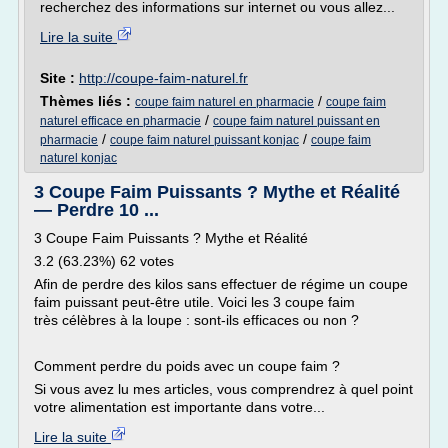
recherchez des informations sur internet ou vous allez...
Lire la suite
Site :
http://coupe-faim-naturel.fr
Thèmes liés :
/
coupe faim naturel en pharmacie
coupe faim
/
naturel efficace en pharmacie
coupe faim naturel puissant en
/
/
pharmacie
coupe faim naturel puissant konjac
coupe faim
naturel konjac
3 Coupe Faim Puissants ? Mythe et Réalité
— Perdre 10 ...
3 Coupe Faim Puissants ? Mythe et Réalité
3.2 (63.23%) 62 votes
Afin de perdre des kilos sans effectuer de régime un coupe
faim puissant peut-être utile. Voici les 3 coupe faim
très célèbres à la loupe : sont-ils efficaces ou non ?
Comment perdre du poids avec un coupe faim ?
Si vous avez lu mes articles, vous comprendrez à quel point
votre alimentation est importante dans votre...
Lire la suite