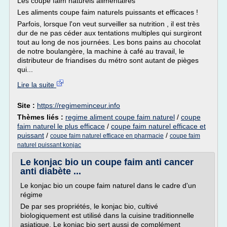
Les coupe faim naturels alimentaires
Les aliments coupe faim naturels puissants et efficaces !
Parfois, lorsque l'on veut surveiller sa nutrition , il est très
dur de ne pas céder aux tentations multiples qui surgiront
tout au long de nos journées. Les bons pains au chocolat
de notre boulangère, la machine à café au travail, le
distributeur de friandises du métro sont autant de pièges
qui...
Lire la suite
Site :
https://regimeminceur.info
Thèmes liés :
regime aliment coupe faim naturel
/
coupe
faim naturel le plus efficace
/
coupe faim naturel efficace et
puissant
/
/
coupe faim naturel efficace en pharmacie
coupe faim
naturel puissant konjac
Le konjac bio un coupe faim anti cancer
anti diabète ...
Le konjac bio un coupe faim naturel dans le cadre d'un
régime
De par ses propriétés, le konjac bio, cultivé
biologiquement est utilisé dans la cuisine traditionnelle
asiatique. Le konjac bio sert aussi de complément