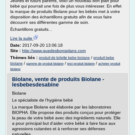
Jeunes et futurs parents, voici un nouveau bon plan pour
bébé qui pourrait une fois de plus vous intéresser. En effet
la marque de produits Biolane pour les bébés met à votre
disposition des échantillons gratuits afin de vous faire
découvrir ses différentes gamme de soin.
Échantillons gratuits...
Lire la suite
Date:
2017-09-20 13:06:18
Site :
http://www.quedesbonsplans.com
Thèmes liés :
/
produit de toilette bebe biolane
produit bebe
/
/
/
biolane
gamme de produit biolane
test produit biolane
acheter produit
biolane
Biolane, vente de produits Biolane -
lesbebesdesabine
Biolane
Le spécialiste de l'hygiène bébé
La marque Biolane est élaborée par les laboratoires
BIOPHA. Elle propose des produits conçus pour protéger
la peau de votre bébé avec des ingrédients naturels. Elle
a pour principal but d'aider votre bébé à faire face aux
agressions cutanées et à renforcer ses défenses
naturelles.