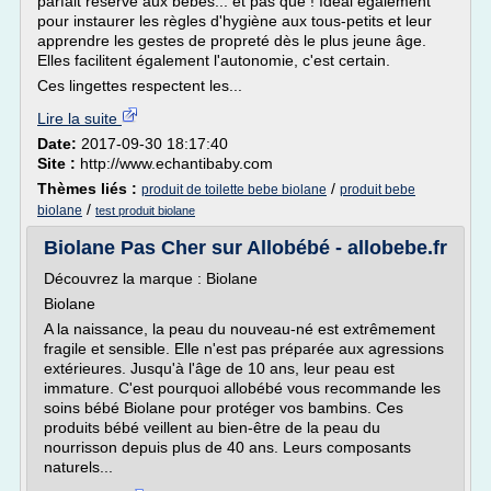
parfait réservé aux bébés... et pas que ! Idéal également
pour instaurer les règles d'hygiène aux tous-petits et leur
apprendre les gestes de propreté dès le plus jeune âge.
Elles facilitent également l'autonomie, c'est certain.
Ces lingettes respectent les...
Lire la suite
Date:
2017-09-30 18:17:40
Site :
http://www.echantibaby.com
Thèmes liés :
/
produit de toilette bebe biolane
produit bebe
/
biolane
test produit biolane
Biolane Pas Cher sur Allobébé - allobebe.fr
Découvrez la marque : Biolane
Biolane
A la naissance, la peau du nouveau-né est extrêmement
fragile et sensible. Elle n'est pas préparée aux agressions
extérieures. Jusqu'à l'âge de 10 ans, leur peau est
immature. C'est pourquoi allobébé vous recommande les
soins bébé Biolane pour protéger vos bambins. Ces
produits bébé veillent au bien-être de la peau du
nourrisson depuis plus de 40 ans. Leurs composants
naturels...