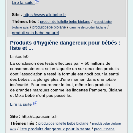
Lire la suite
Site :
https://www.allobebe.fr
Thèmes liés :
/
produit de toilette bebe biolane
produit bebe
/
/
/
produit bebe biolane
biolane avis
gamme de produit biolane
produit soin bebe naturel
Produits d’hygiène dangereux pour bébés :
liste et ...
LinkedIn0
La conclusion des tests effectués par « 60 millions de
consommateurs » selon laquelle un sur deux des produits
dont l'association a testé la formule est nocif pour la santé
des bébés , a plongé plus d'une maman dans une totale
insécurité. Pour couronner le tout, même les produits
de grandes marques comme les lingettes Pampers, Biolane
et Mixa Bébé n'ont pas passé le...
Lire la suite
Site :
http://lapauseinfo.fr
Thèmes liés :
/
produit de toilette bebe biolane
produit bebe biolane
/
liste produits dangereux pour la sante
/
produit bebe
avis