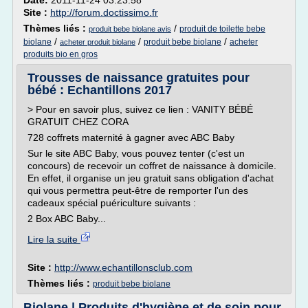
Date:
2011-11-24 03:23:58
Site :
http://forum.doctissimo.fr
Thèmes liés :
/
produit de toilette bebe
produit bebe biolane avis
/
/
/
biolane
produit bebe biolane
acheter
acheter produit biolane
produits bio en gros
Trousses de naissance gratuites pour
bébé : Echantillons 2017
> Pour en savoir plus, suivez ce lien : VANITY BÉBÉ
GRATUIT CHEZ CORA
728 coffrets maternité à gagner avec ABC Baby
Sur le site ABC Baby, vous pouvez tenter (c'est un
concours) de recevoir un coffret de naissance à domicile.
En effet, il organise un jeu gratuit sans obligation d'achat
qui vous permettra peut-être de remporter l'un des
cadeaux spécial puériculture suivants :
2 Box ABC Baby...
Lire la suite
Site :
http://www.echantillonsclub.com
Thèmes liés :
produit bebe biolane
Biolane | Produits d'hygiène et de soin pour