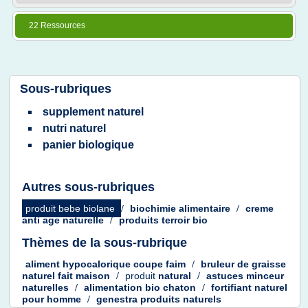
22 Ressources
Sous-rubriques
supplement naturel
nutri naturel
panier biologique
Autres sous-rubriques
produit bebe biolane
/
biochimie alimentaire
/
creme
anti age naturelle
/
produits terroir bio
Thèmes de la sous-rubrique
aliment hypocalorique coupe faim
/
bruleur
de
graisse
naturel fait maison
/
produit
natural
/
astuces minceur
naturelles
/
alimentation bio chaton
/
fortifiant naturel
pour
homme
/
genestra produits naturels