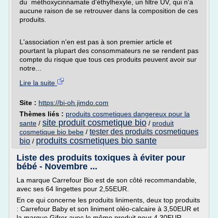
du méthoxycinnamate d'éthylhexyle, un filtre UV, qui n'a
aucune raison de se retrouver dans la composition de ces
produits.
L'association n'en est pas à son premier article et
pourtant la plupart des consommateurs ne se rendent pas
compte du risque que tous ces produits peuvent avoir sur
notre...
Lire la suite
Site :
https://bi-oh.jimdo.com
Thèmes liés :
produits cosmetiques dangereux pour la
site produit cosmetique bio
sante
/
/
produit
tester des produits cosmetiques
cosmetique bio bebe
/
produits cosmetiques bio sante
bio
/
Liste des produits toxiques à éviter pour
bébé - Novembre ...
La marque Carrefour Bio est de son côté recommandable,
avec ses 64 lingettes pour 2,55EUR.
En ce qui concerne les produits liniments, deux top produits
: Carrefour Baby et son liniment oléo-calcaire à 3,50EUR et
la marque Gifrer avec le même produit pour 4,30EUR.