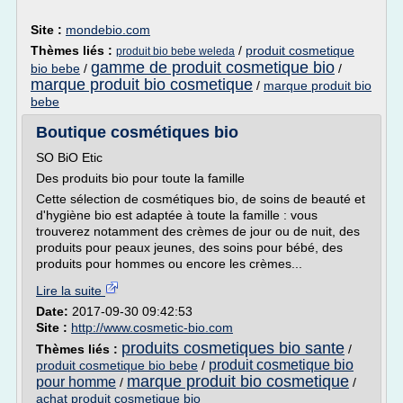
Site :
mondebio.com
Thèmes liés :
/
produit cosmetique
produit bio bebe weleda
gamme de produit cosmetique bio
bio bebe
/
/
marque produit bio cosmetique
/
marque produit bio
bebe
Boutique cosmétiques bio
SO BiO Etic
Des produits bio pour toute la famille
Cette sélection de cosmétiques bio, de soins de beauté et
d'hygiène bio est adaptée à toute la famille : vous
trouverez notamment des crèmes de jour ou de nuit, des
produits pour peaux jeunes, des soins pour bébé, des
produits pour hommes ou encore les crèmes...
Lire la suite
Date:
2017-09-30 09:42:53
Site :
http://www.cosmetic-bio.com
produits cosmetiques bio sante
Thèmes liés :
/
produit cosmetique bio
produit cosmetique bio bebe
/
marque produit bio cosmetique
pour homme
/
/
achat produit cosmetique bio