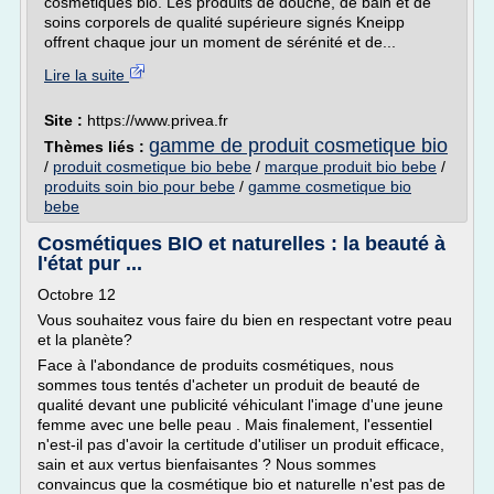
cosmétiques bio. Les produits de douche, de bain et de
soins corporels de qualité supérieure signés Kneipp
offrent chaque jour un moment de sérénité et de...
Lire la suite
Site :
https://www.privea.fr
gamme de produit cosmetique bio
Thèmes liés :
/
produit cosmetique bio bebe
/
marque produit bio bebe
/
produits soin bio pour bebe
/
gamme cosmetique bio
bebe
Cosmétiques BIO et naturelles : la beauté à
l'état pur ...
Octobre 12
Vous souhaitez vous faire du bien en respectant votre peau
et la planète?
Face à l'abondance de produits cosmétiques, nous
sommes tous tentés d'acheter un produit de beauté de
qualité devant une publicité véhiculant l'image d'une jeune
femme avec une belle peau . Mais finalement, l'essentiel
n'est-il pas d'avoir la certitude d'utiliser un produit efficace,
sain et aux vertus bienfaisantes ? Nous sommes
convaincus que la cosmétique bio et naturelle n'est pas de