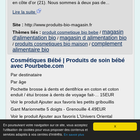
en côte d'or (21). Nous sommes à deux pas de...
Lire la suite
Site :
http://www.produits-bio-magasin.fr
magasin
Thèmes liés :
produit cosmetique bio bebe
/
d'alimentation bio
magasin d alimentation bio
/
complement
produits cosmetiques bio maison
/
/
alimentaire bio
Cosmétiques Bébé | Produits de soin bébé
avec Pourbebe.com
Par destinataire
Par âge
Pochette brosse à dents et dentifrice en coton et coton
enduit / étui brosse à dents de voyage fait-... 15EUR
Voir le produit Ajouter aux favoris les petits gribouillis
Gant Marionnette 5 doigts - Grenouille 4.49EUR
Voir le produit Ajouter aux favoris L'Univers Oriental
COFFRET MA PREMIERE EAU PARFUMEE - Eau de Bébé
En poursuivant votre navigation sur ce site, vous acceptez
X
et Lapin Bleu, 50ml 12.49EUR
l'utilisation de cookies pour vous proposer des contenus et
services adaptés à vos centres d'intérêts.
En savoir plus
Voir le produit...