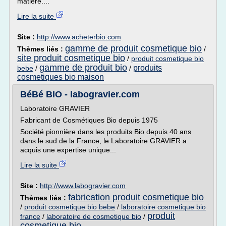
matière....
Lire la suite
Site :
http://www.acheterbio.com
gamme de produit cosmetique bio
Thèmes liés :
/
site produit cosmetique bio
/
produit cosmetique bio
gamme de produit bio
produits
bebe
/
/
cosmetiques bio maison
BéBé BIO - labogravier.com
Laboratoire GRAVIER
Fabricant de Cosmétiques Bio depuis 1975
Société pionnière dans les produits Bio depuis 40 ans
dans le sud de la France, le Laboratoire GRAVIER a
acquis une expertise unique...
Lire la suite
Site :
http://www.labogravier.com
fabrication produit cosmetique bio
Thèmes liés :
/
produit cosmetique bio bebe
/
laboratoire cosmetique bio
produit
france
/
laboratoire de cosmetique bio
/
cosmetique bio