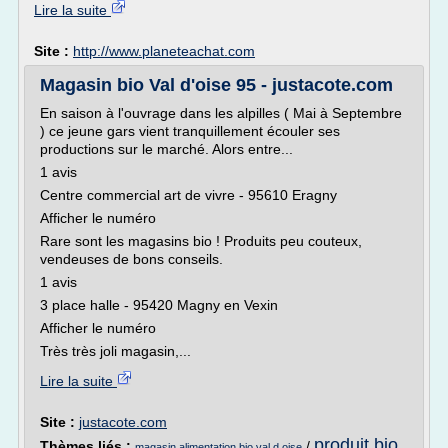
Lire la suite
Site :
http://www.planeteachat.com
Magasin bio Val d'oise 95 - justacote.com
En saison à l'ouvrage dans les alpilles ( Mai à Septembre
) ce jeune gars vient tranquillement écouler ses
productions sur le marché. Alors entre...
1 avis
Centre commercial art de vivre - 95610 Eragny
Afficher le numéro
Rare sont les magasins bio ! Produits peu couteux,
vendeuses de bons conseils.
1 avis
3 place halle - 95420 Magny en Vexin
Afficher le numéro
Très très joli magasin,...
Lire la suite
Site :
justacote.com
produit bio
Thèmes liés :
/
magasin alimentation bio val d oise