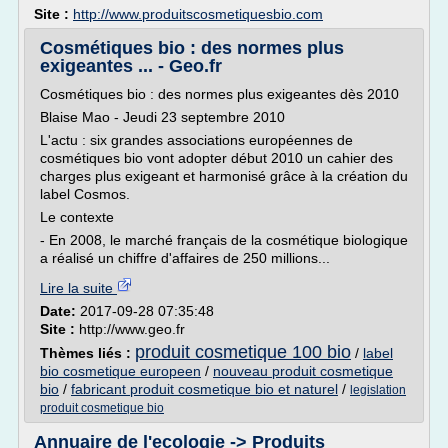
Site :
http://www.produitscosmetiquesbio.com
Cosmétiques bio : des normes plus
exigeantes ... - Geo.fr
Cosmétiques bio : des normes plus exigeantes dès 2010
Blaise Mao - Jeudi 23 septembre 2010
L'actu : six grandes associations européennes de
cosmétiques bio vont adopter début 2010 un cahier des
charges plus exigeant et harmonisé grâce à la création du
label Cosmos.
Le contexte
- En 2008, le marché français de la cosmétique biologique
a réalisé un chiffre d'affaires de 250 millions...
Lire la suite
Date:
2017-09-28 07:35:48
Site :
http://www.geo.fr
produit cosmetique 100 bio
Thèmes liés :
/
label
bio cosmetique europeen
/
nouveau produit cosmetique
bio
/
fabricant produit cosmetique bio et naturel
/
legislation
produit cosmetique bio
Annuaire de l'ecologie -> Produits