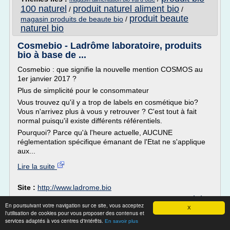
100 naturel
produit naturel aliment bio
/
/
produit beaute
magasin produits de beaute bio
/
naturel bio
Cosmebio - Ladrôme laboratoire, produits
bio à base de ...
Cosmebio : que signifie la nouvelle mention COSMOS au
1er janvier 2017 ?
Plus de simplicité pour le consommateur
Vous trouvez qu'il y a trop de labels en cosmétique bio?
Vous n'arrivez plus à vous y retrouver ? C'est tout à fait
normal puisqu'il existe différents référentiels.
Pourquoi? Parce qu'à l'heure actuelle, AUCUNE
réglementation spécifique émanant de l'Etat ne s'applique
aux...
Lire la suite
Site :
http://www.ladrome.bio
produit
Thèmes liés :
nouveau produit cosmetique bio
/
En poursuivant votre navigation sur ce site, vous acceptez
cosmetique 100 bio
X
/
label cosmetique bio france
/
l'utilisation de cookies pour vous proposer des contenus et
produit cosmetique bio
cosmetique bio certifie ecocert
/
services adaptés à vos centres d'intérêts.
En savoir plus
pour homme