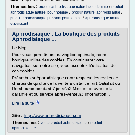
Thèmes liés :
/
produit aphrodisiaque naturel pour femme
produit
/
/
aphrodisiaque naturel pour homme
produit naturel aphrodisiaque
/
produit aphrodisiaque puissant pour femme
aphrodisiaque naturel
et puissant
Aphrodisiaque : La boutique des produits
Aphrodisiaque ...
Le Blog
Pour vous garantir une naviagtion optimale, notre
boutique utilise des cookies. En continuant votre
navigation sur notre site, vous acceptez l\'utilisation de
ces cookies.
Préambule\nAphrodisiaque.com* respecte les regles de
chartes de qualité de la vente à distance :\n1 Satisfait ou
Remboursé pendant 7 jours\n2 Mise en oeuvre de la
garantie et du service après-vente\n3 Information...
Lire la suite
Site :
http://www.aphrodisiaque.com
Thèmes liés :
/
vente produit aphrodisiaque
produit
aphrodisiaque