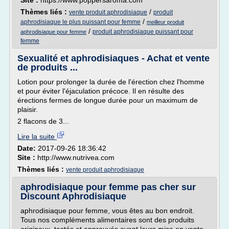
Site :
https://www.poppersaroma.com
Thèmes liés :
/
vente produit aphrodisiaque
produit
/
aphrodisiaque le plus puissant pour femme
meilleur produit
/
produit aphrodisiaque puissant pour
aphrodisiaque pour femme
femme
Sexualité et aphrodisiaques - Achat et vente
de produits ...
Lotion pour prolonger la durée de l'érection chez l'homme
et pour éviter l'éjaculation précoce. Il en résulte des
érections fermes de longue durée pour un maximum de
plaisir.
2 flacons de 3...
Lire la suite
Date:
2017-09-26 18:36:42
Site :
http://www.nutrivea.com
Thèmes liés :
vente produit aphrodisiaque
aphrodisiaque pour femme pas cher sur
Discount Aphrodisiaque
aphrodisiaque pour femme, vous êtes au bon endroit.
Tous nos compléments alimentaires sont des produits