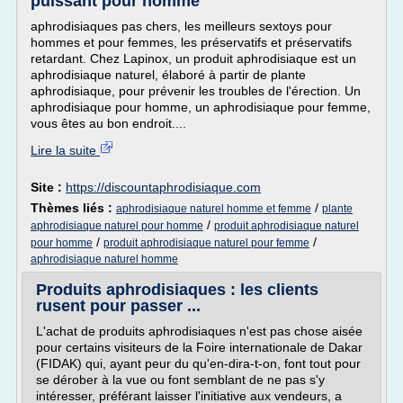
puissant pour homme
aphrodisiaques pas chers, les meilleurs sextoys pour
hommes et pour femmes, les préservatifs et préservatifs
retardant. Chez Lapinox, un produit aphrodisiaque est un
aphrodisiaque naturel, élaboré à partir de plante
aphrodisiaque, pour prévenir les troubles de l'érection. Un
aphrodisiaque pour homme, un aphrodisiaque pour femme,
vous êtes au bon endroit....
Lire la suite
Site :
https://discountaphrodisiaque.com
Thèmes liés :
/
aphrodisiaque naturel homme et femme
plante
/
aphrodisiaque naturel pour homme
produit aphrodisiaque naturel
/
/
pour homme
produit aphrodisiaque naturel pour femme
aphrodisiaque naturel homme
Produits aphrodisiaques : les clients
rusent pour passer ...
L'achat de produits aphrodisiaques n'est pas chose aisée
pour certains visiteurs de la Foire internationale de Dakar
(FIDAK) qui, ayant peur du qu'en-dira-t-on, font tout pour
se dérober à la vue ou font semblant de ne pas s'y
intéresser, préférant laisser l'initiative aux vendeurs, a