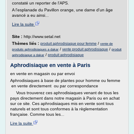
constaté un reporter de l'APS.
A l'esplanade du Pavillon orange, une dame d'un âge
avancé a eu ainsi...
Lire la suite
Site :
http://www.setal.net
Thèmes liés :
/
produit aphrodisiaque pour femme
vente de
/
/
vente produit aphrodisiaque
produits aphrodisiaques a dakar
produit
/
produit aphrodisiaque
aphrodisiaque a dakar
Aphrodisiaque en vente à Paris
en vente en magasin ou par envoi
Aphrodisiaques à base de plantes pour homme ou femme
en vente directement ou par correspondance
Vous trouverez ces aphrodisiaques venant de tous les
pays directement dans notre magasin à Paris ou en achat
sur ce site. Ces aphrodisiaques mis en vente sont tous
naturels et sont tous conformes à la règlementation
française. Comme tous les...
Lire la suite