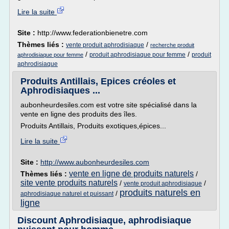
Lire la suite
Site :
http://www.federationbienetre.com
Thèmes liés :
/
vente produit aphrodisiaque
recherche produit
/
/
produit aphrodisiaque pour femme
produit
aphrodisiaque pour femme
aphrodisiaque
Produits Antillais, Epices créoles et
Aphrodisiaques ...
aubonheurdesiles.com est votre site spécialisé dans la
vente en ligne des produits des îles.
Produits Antillais, Produits exotiques,épices...
Lire la suite
Site :
http://www.aubonheurdesiles.com
vente en ligne de produits naturels
Thèmes liés :
/
site vente produits naturels
/
/
vente produit aphrodisiaque
produits naturels en
/
aphrodisiaque naturel et puissant
ligne
Discount Aphrodisiaque, aphrodisiaque