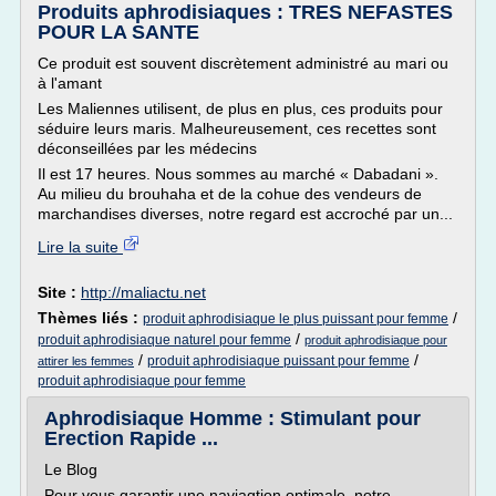
Produits aphrodisiaques : TRES NEFASTES
POUR LA SANTE
Ce produit est souvent discrètement administré au mari ou
à l'amant
Les Maliennes utilisent, de plus en plus, ces produits pour
séduire leurs maris. Malheureusement, ces recettes sont
déconseillées par les médecins
Il est 17 heures. Nous sommes au marché « Dabadani ».
Au milieu du brouhaha et de la cohue des vendeurs de
marchandises diverses, notre regard est accroché par un...
Lire la suite
Site :
http://maliactu.net
Thèmes liés :
/
produit aphrodisiaque le plus puissant pour femme
/
produit aphrodisiaque naturel pour femme
produit aphrodisiaque pour
/
/
produit aphrodisiaque puissant pour femme
attirer les femmes
produit aphrodisiaque pour femme
Aphrodisiaque Homme : Stimulant pour
Erection Rapide ...
Le Blog
Pour vous garantir une naviagtion optimale, notre