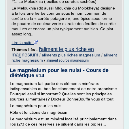
#1. Le Meloukhia (feuilles de corètes séchées)
Le Meloukhia (dit aussi Mloukhia ou Molokheya) désigne
à la fois une herbe connue sous le nom commun de
corète ou la « corète potagère », une épice sous forme
de poudre de couleur verte extraite des feuilles de corète
moulues et encore un plat typiquement tunisien. Ce plat
assez long...
Lire la suite
l'aliment le plus riche en
Thèmes liés :
magnesium
/
aliments plus riches magnesium
/
aliment
riche magnesium
/
aliment source magnesium
Le magnésium pour les nuls! - Cours de
diététique #14
Le magnésium fait partie des éléments minéraux
indispensables au bon fonctionnement de notre organisme.
Pourquoi est-il si important? Quelles sont les principales
sources alimentaires? Docteur BonneBouffe vous dit tout!
Le magnésium pour les nuls
Rôle et fonctions du magnésium
Le magnésium est un minéral localisé principalement dans
l'os (2/3 de ces réserves se situent dans les os; les...