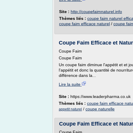
Site :
http://coupefaimnaturel.info
Thèmes liés :
coupe faim naturel effic
coupe faim efficace naturel
/
coupe faim
Coupe Faim Efficace et Nature
Coupe Faim
Coupe Faim
Un coupe faim diminue l'appétit et et jo
l'appétit et donc la quantité de nourrit
différence dans la...
Lire la suite
Site :
https://www.leaderpharma.co.uk
Thèmes liés :
coupe faim efficace natu
/
coupe naturelle
appetit naturel
Coupe Faim Efficace et Nature
Coupe Faim