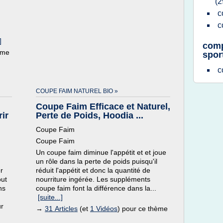
(2
c
c
]
comp
ème
sport
c
COUPE FAIM NATUREL BIO »
Coupe Faim Efficace et Naturel,
rir
Perte de Poids, Hoodia ...
Coupe Faim
Coupe Faim
Un coupe faim diminue l'appétit et et joue
un rôle dans la perte de poids puisqu'il
er
réduit l'appétit et donc la quantité de
out
nourriture ingérée. Les suppléments
ns
coupe faim font la différence dans la...
[suite...]
ur
→
31 Articles
(et
1 Vidéos
) pour ce thème