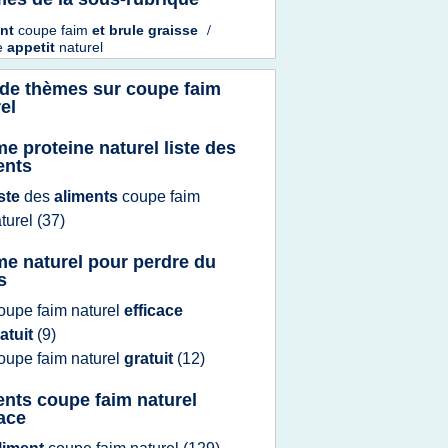
ent
coupe faim
et
brule graisse
/
e
appetit
naturel
 de thèmes sur
coupe faim
el
me proteine naturel liste des
ents
iste
des
aliments
coupe faim
turel
(37)
me naturel pour perdre du
s
oupe faim naturel
efficace
atuit
(9)
oupe faim naturel
gratuit
(12)
ents coupe faim naturel
cace