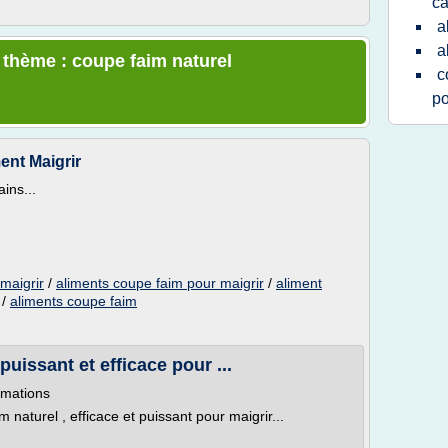
ca
a
a
e thème : coupe faim naturel
c
po
ent Maigrir
ins...
maigrir
/
aliments coupe faim pour maigrir
/
aliment
/
aliments coupe faim
puissant et efficace pour ...
ormations
 naturel , efficace et puissant pour maigrir...