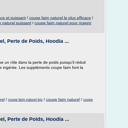
ace et puissant
/
coupe faim naturel le plus efficace
/
 naturel puissant
/
coupe faim naturel pour maigrir
l, Perte de Poids, Hoodia ...
ue un rôle dans la perte de poids puisqu'il réduit
ure ingérée. Les suppléments coupe faim font la
rel
/
/
coupe faim naturel
/
coupe faim naturel bio
coupe
l, Perte de Poids, Hoodia ...