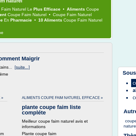
im naturel
 Faim Naturel
Le
Plus Efficace
•
Aliments
Coupe
ment
Coupe Faim Naturel
•
Coupe Faim Naturel
ce
En
Pharmacie
•
10 Aliments
Coupe Faim Naturel
me
Comment Maigrir
tains...
[suite...]
Sous
thème
c
a
c
 »
ALIMENTS COUPE FAIM NATUREL EFFICACE »
plante coupe faim liste
Autr
compléte
coupe
Meilleur coupe faim naturel avis et
nature
informations
aim
Plante coupe faim
Thèm