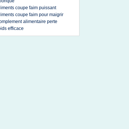
lorique
liments coupe faim puissant
liments coupe faim pour maigrir
omplement alimentaire perte
ids efficace