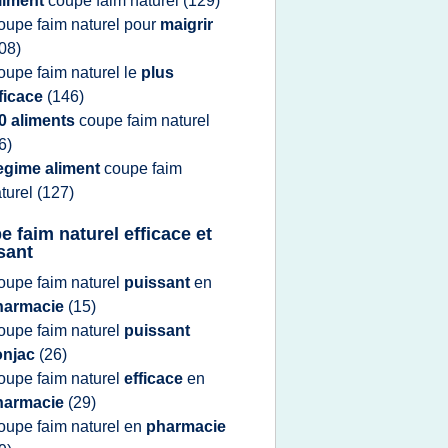
liment
coupe faim naturel
(129)
oupe faim naturel
pour
maigrir
08)
oupe faim naturel
le
plus
ficace
(146)
0 aliments
coupe faim naturel
6)
egime aliment
coupe faim
turel
(127)
e faim naturel efficace et
sant
oupe faim naturel
puissant
en
harmacie
(15)
oupe faim naturel
puissant
onjac
(26)
oupe faim naturel
efficace
en
harmacie
(29)
oupe faim naturel
en
pharmacie