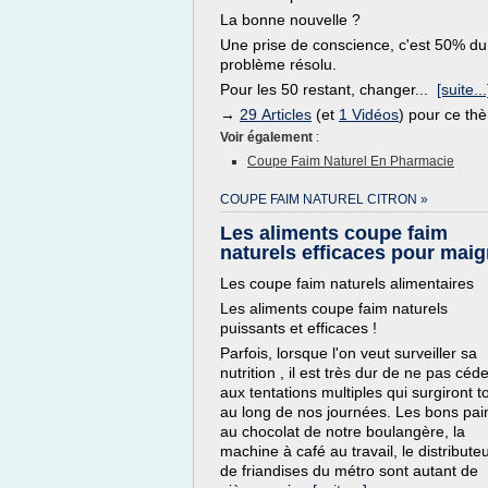
La bonne nouvelle ?
Une prise de conscience, c'est 50% du
problème résolu.
Pour les 50 restant, changer...
[suite...
→
29 Articles
(et
1 Vidéos
) pour ce th
Voir également
:
Coupe Faim Naturel En Pharmacie
COUPE FAIM NATUREL CITRON »
Les aliments coupe faim
naturels efficaces pour maig
Les coupe faim naturels alimentaires
Les aliments coupe faim naturels
puissants et efficaces !
Parfois, lorsque l'on veut surveiller sa
nutrition , il est très dur de ne pas céd
aux tentations multiples qui surgiront t
au long de nos journées. Les bons pai
au chocolat de notre boulangère, la
machine à café au travail, le distribute
de friandises du métro sont autant de