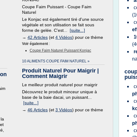
a
Coupe Faim Puissant - Coupe Faim
c
Naturel
(1
Le Konjac est également tiré d'une source
c
végétale et son utilisation se fait sous
ef
forme de gelée. C'est...
[suite...]
1
→
42 Articles
(et
4 Vidéos
) pour ce thème
Voir également
:
(4
Coupe Faim Naturel Puissant Konjac
r
na
10 ALIMENTS COUPE FAIM NATUREL »
Produit Naturel Pour Maigrir |
coup
ion
Comment Maigrir
puis
Le meilleur produit naturel pour maigrir
c
aim
Découvrez le produit minceur unique à
p
base de la baie dacai, un puissant...
c
[suite...]
k
→
46 Articles
(et
3 Vidéos
) pour ce thème
c
 la
p
et
té,
c