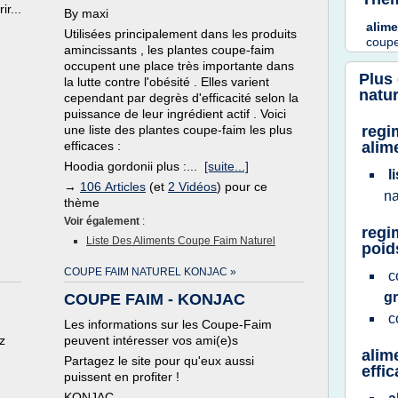
ir...
By maxi
alim
Utilisées principalement dans les produits
coup
amincissants , les plantes coupe-faim
occupent une place très importante dans
Plus
la lutte contre l'obésité . Elles varient
natur
cependant par degrès d'efficacité selon la
puissance de leur ingrédient actif . Voici
une liste des plantes coupe-faim les plus
regi
efficaces :
alim
Hoodia gordonii plus :...
[suite...]
l
→
106 Articles
(et
2 Vidéos
) pour ce
na
thème
Voir également
:
regi
Liste Des Aliments Coupe Faim Naturel
poid
COUPE FAIM NATUREL KONJAC »
c
gr
COUPE FAIM - KONJAC
c
Les informations sur les Coupe-Faim
z
peuvent intéresser vos ami(e)s
alim
Partagez le site pour qu'eux aussi
effi
puissent en profiter !
KONJAC