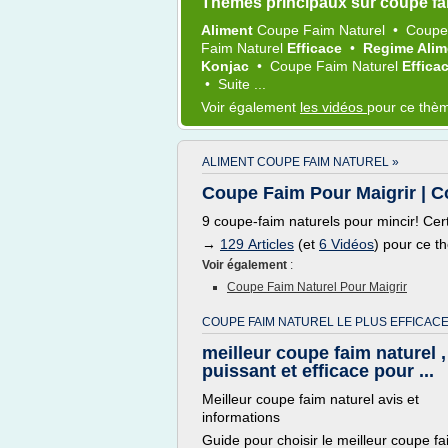
Thèmes principaux sur coupe fa
Aliment
Coupe Faim Naturel
•
Coupe
Faim Naturel
Efficace
•
Regime Ali
Konjac
•
Coupe Faim Naturel
Effica
•
Suite ...
Voir également
les vidéos
pour ce thè
ALIMENT COUPE FAIM NATUREL »
Coupe Faim Pour Maigrir | 
9 coupe-faim naturels pour mincir! Cer
→
129 Articles
(et
6 Vidéos
) pour ce 
Voir également
:
Coupe Faim Naturel Pour Maigrir
COUPE FAIM NATUREL LE PLUS EFFICACE
meilleur coupe faim naturel ,
puissant et efficace pour ...
Meilleur coupe faim naturel avis et
informations
Guide pour choisir le meilleur coupe f