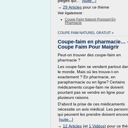
pièges qui...
[suite...]
→
29 Articles
pour ce thème
Voir également
:
Coupe Faim Naturel Puissant En
Pharmacie
COUPE FAIM NATUREL GRATUIT »
Coupe-faim en pharmacie… 
Coupe Faim Pour Maigrir
Peut-on trouver des coupe-faim en
pharmacie ?
Les coupe-faim se vendent partout da
le monde. Mais où les trouve-t-on
exactement ? En pharmacie, en
parapharmacie ou en ligne? Certains
médicaments coupe-faim ne doivent
pourtant pas se vendre en ligne pour
plusieurs raisons.
D'abord la prise de ces médicaments
nécessite un avis médical. Les person
qui peuvent les prendre doivent encore
[suite...]
→
12 Articles
(et
1 Vidéos
) pour ce th