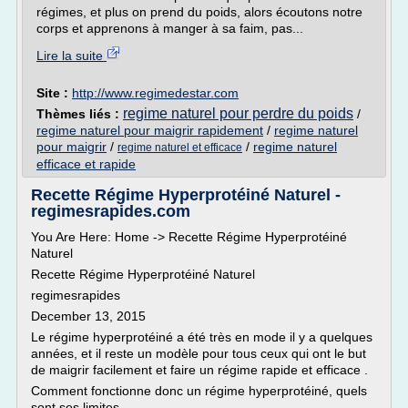
régimes, et plus on prend du poids, alors écoutons notre
corps et apprenons à manger à sa faim, pas...
Lire la suite
Site :
http://www.regimedestar.com
regime naturel pour perdre du poids
Thèmes liés :
/
regime naturel pour maigrir rapidement
/
regime naturel
pour maigrir
/
/
regime naturel
regime naturel et efficace
efficace et rapide
Recette Régime Hyperprotéiné Naturel -
regimesrapides.com
You Are Here: Home -> Recette Régime Hyperprotéiné
Naturel
Recette Régime Hyperprotéiné Naturel
regimesrapides
December 13, 2015
Le régime hyperprotéiné a été très en mode il y a quelques
années, et il reste un modèle pour tous ceux qui ont le but
de maigrir facilement et faire un régime rapide et efficace .
Comment fonctionne donc un régime hyperprotéiné, quels
sont ses limites...