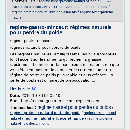
Thèmes liés :
/
regime hyperproteine naturel aliments
regime
/
/
regime hyperproteine naturel menu
hyperproteine naturel avis
/
regime proteine naturel liste des aliments
regime hyperproteine
naturel
regime-gastro-minceur: régimes naturels
pour perdre du poids
regime-gastro-minceur
régimes naturels pour perdre du poids
Les régimes naturelles amaigrissants les plus appropriés
font l'accent sur les aliments qui brûlent la graisse
rapidement. Le meilleur de tous, bien sûr, fera en sorte que
vous êtes en mesure de combiner les aliments pour un
régime de perte de poids plus rapide et plus efficace. La
perte de poids est un sujet de préoccupation...
Lire la suite
Date:
2016-10-26 02:05:10
Site :
http://regime-gastro-minceur.blogspot.com
regime naturel pour perdre du poids
Thèmes liés :
/
regime proteine naturel perte de poids
/
regime amaigrissant
/
regime naturel efficace et rapide
/
naturel
regime proteine
naturel liste des aliments