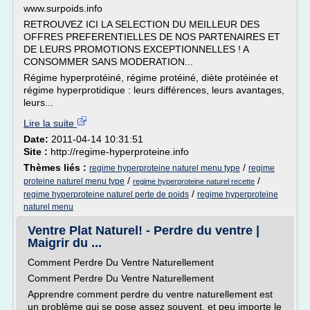
www.surpoids.info
RETROUVEZ ICI LA SELECTION DU MEILLEUR DES
OFFRES PREFERENTIELLES DE NOS PARTENAIRES ET
DE LEURS PROMOTIONS EXCEPTIONNELLES ! A
CONSOMMER SANS MODERATION...
Régime hyperprotéiné, régime protéiné, diète protéinée et
régime hyperprotidique : leurs différences, leurs avantages,
leurs...
Lire la suite
Date:
2011-04-14 10:31:51
Site :
http://regime-hyperproteine.info
Thèmes liés :
/
regime hyperproteine naturel menu type
regime
/
/
proteine naturel menu type
regime hyperproteine naturel recette
/
regime hyperproteine naturel perte de poids
regime hyperproteine
naturel menu
Ventre Plat Naturel! - Perdre du ventre |
Maigrir du ...
Comment Perdre Du Ventre Naturellement
Comment Perdre Du Ventre Naturellement
Apprendre comment perdre du ventre naturellement est
un problème qui se pose assez souvent, et peu importe le