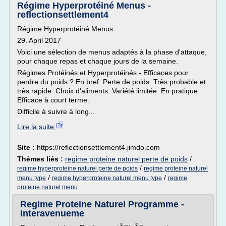
Régime Hyperprotéiné Menus -
reflectionsettlement4
Régime Hyperprotéiné Menus
29. April 2017
Voici une sélection de menus adaptés à la phase d'attaque,
pour chaque repas et chaque jours de la semaine.
Régimes Protéinés et Hyperprotéinés - Efficaces pour
perdre du poids ? En bref. Perte de poids. Très probable et
très rapide. Choix d'aliments. Variété limitée. En pratique.
Efficace à court terme.
Difficile à suivre à long...
Lire la suite
Site :
https://reflectionsettlement4.jimdo.com
Thèmes liés :
regime proteine naturel perte de poids
/
/
regime hyperproteine naturel perte de poids
regime proteine naturel
/
/
menu type
regime hyperproteine naturel menu type
regime
proteine naturel menu
Regime Proteine Naturel Programme -
interavenueme