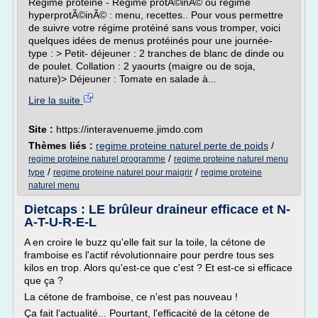
Regime proteine - Regime protÃ©inÃ© ou regime
hyperprotÃ©inÃ© : menu, recettes.. Pour vous permettre
de suivre votre régime protéiné sans vous tromper, voici
quelques idées de menus protéinés pour une journée-
type : > Petit- déjeuner : 2 tranches de blanc de dinde ou
de poulet. Collation : 2 yaourts (maigre ou de soja,
nature)> Déjeuner : Tomate en salade à...
Lire la suite
Site :
https://interavenueme.jimdo.com
Thèmes liés :
regime proteine naturel perte de poids
/
/
regime proteine naturel programme
regime proteine naturel menu
/
/
type
regime proteine naturel pour maigrir
regime proteine
naturel menu
Dietcaps : LE brûleur draineur efficace et N-
A-T-U-R-E-L
A en croire le buzz qu'elle fait sur la toile, la cétone de
framboise es l'actif révolutionnaire pour perdre tous ses
kilos en trop. Alors qu'est-ce que c'est ? Et est-ce si efficace
que ça ?
La cétone de framboise, ce n'est pas nouveau !
Ça fait l'actualité... Pourtant, l'efficacité de la cétone de