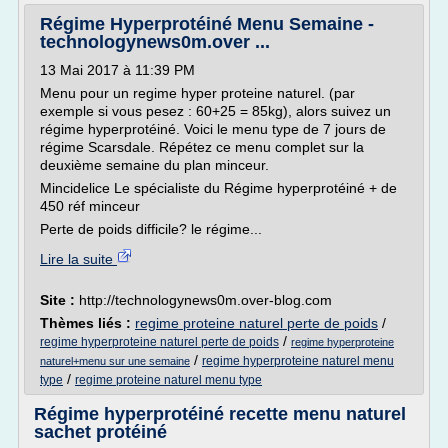
Régime Hyperprotéiné Menu Semaine -
technologynews0m.over ...
13 Mai 2017 à 11:39 PM
Menu pour un regime hyper proteine naturel. (par
exemple si vous pesez : 60+25 = 85kg), alors suivez un
régime hyperprotéiné. Voici le menu type de 7 jours de
régime Scarsdale. Répétez ce menu complet sur la
deuxième semaine du plan minceur.
Mincidelice Le spécialiste du Régime hyperprotéiné + de
450 réf minceur
Perte de poids difficile? le régime...
Lire la suite
Site :
http://technologynews0m.over-blog.com
Thèmes liés :
regime proteine naturel perte de poids
/
/
regime hyperproteine naturel perte de poids
regime hyperproteine
/
regime hyperproteine naturel menu
naturel+menu sur une semaine
/
type
regime proteine naturel menu type
Régime hyperprotéiné recette menu naturel
sachet protéiné