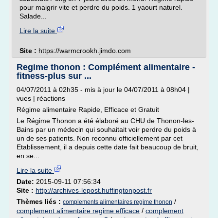
pour maigrir vite et perdre du poids. 1 yaourt naturel.
Salade...
Lire la suite
Site :
https://warmcrookh.jimdo.com
Regime thonon : Complément alimentaire -
fitness-plus sur ...
04/07/2011 à 02h35 - mis à jour le 04/07/2011 à 08h04 |
vues | réactions
Régime alimentaire Rapide, Efficace et Gratuit
Le Régime Thonon a été élaboré au CHU de Thonon-les-
Bains par un médecin qui souhaitait voir perdre du poids à
un de ses patients. Non reconnu officiellement par cet
Etablissement, il a depuis cette date fait beaucoup de bruit,
en se...
Lire la suite
Date:
2015-09-11 07:56:34
Site :
http://archives-lepost.huffingtonpost.fr
Thèmes liés :
/
complements alimentaires regime thonon
complement alimentaire regime efficace
/
complement