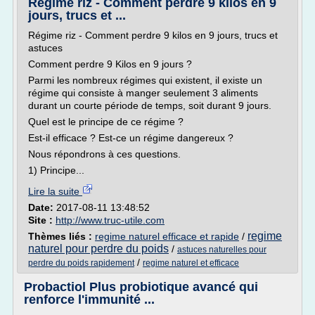
Régime riz - Comment perdre 9 kilos en 9
jours, trucs et ...
Régime riz - Comment perdre 9 kilos en 9 jours, trucs et
astuces
Comment perdre 9 Kilos en 9 jours ?
Parmi les nombreux régimes qui existent, il existe un
régime qui consiste à manger seulement 3 aliments
durant un courte période de temps, soit durant 9 jours.
Quel est le principe de ce régime ?
Est-il efficace ? Est-ce un régime dangereux ?
Nous répondrons à ces questions.
1) Principe...
Lire la suite
Date:
2017-08-11 13:48:52
Site :
http://www.truc-utile.com
regime
Thèmes liés :
regime naturel efficace et rapide
/
naturel pour perdre du poids
/
astuces naturelles pour
/
perdre du poids rapidement
regime naturel et efficace
Probactiol Plus probiotique avancé qui
renforce l'immunité ...