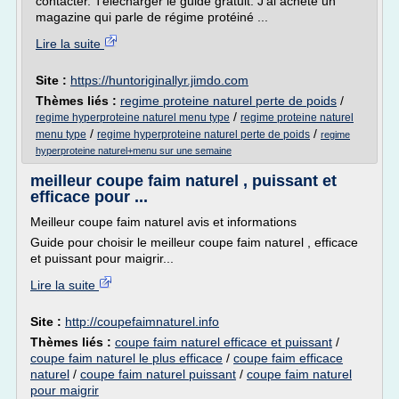
contacter. Télécharger le guide gratuit. J'ai acheté un
magazine qui parle de régime protéiné ...
Lire la suite
Site :
https://huntoriginallyr.jimdo.com
Thèmes liés :
regime proteine naturel perte de poids
/
/
regime hyperproteine naturel menu type
regime proteine naturel
/
/
menu type
regime hyperproteine naturel perte de poids
regime
hyperproteine naturel+menu sur une semaine
meilleur coupe faim naturel , puissant et
efficace pour ...
Meilleur coupe faim naturel avis et informations
Guide pour choisir le meilleur coupe faim naturel , efficace
et puissant pour maigrir...
Lire la suite
Site :
http://coupefaimnaturel.info
Thèmes liés :
coupe faim naturel efficace et puissant
/
coupe faim naturel le plus efficace
/
coupe faim efficace
naturel
/
coupe faim naturel puissant
/
coupe faim naturel
pour maigrir