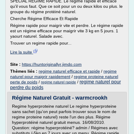
SPÉCIAL RÉGIME RAPIDE. Le régime rapide et efficace
qu'il vous faut. Que ce soit pour un ou deux kilos ou plus. le
groupe du régime protéiné naturel.
Cherche Régime Efficace Et Rapide
Régime rapide pour maigrir vite et perdre. Le régime rapide
est un régime efficace pour maigrir vite 3 kg en 5 jours. 1
yaourt naturel. Salade avec.
Trouver un regime rapide pour...
Lire la suite
Site :
https://huntoriginallyr.jimdo.com
Thèmes liés :
regime naturel efficace et rapide
/
regime
naturel pour maigrir rapidement
/
regime proteine naturel
regime naturel pour
perte de poids
/
/
regime naturel rapide
perdre du poids
Régime Naturel Gratuit - warmcrookh
Regime hyperproteine naturel Le regime hyperproteine
sans sachet (qu'on peut parfois trouver sous le nom de
regime proteine naturel) reste l'un des plus. Régime
hyperprotéiné naturel gratuit menus. 16/08/2010.
Question: régime hyperprotéiné? admin / Régimes avec
substituts /-5kg en 7 jours avec un menu. Régime rapide