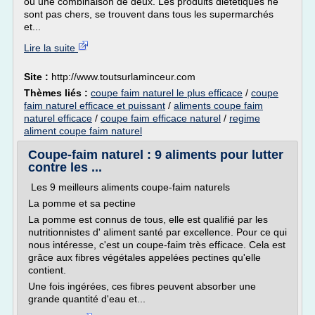
ou une combinaison de deux. Les produits diététiques ne
sont pas chers, se trouvent dans tous les supermarchés
et...
Lire la suite
Site :
http://www.toutsurlaminceur.com
Thèmes liés :
coupe faim naturel le plus efficace
/
coupe
faim naturel efficace et puissant
/
aliments coupe faim
naturel efficace
/
coupe faim efficace naturel
/
regime
aliment coupe faim naturel
Coupe-faim naturel : 9 aliments pour lutter
contre les ...
Les 9 meilleurs aliments coupe-faim naturels
La pomme et sa pectine
La pomme est connus de tous, elle est qualifié par les
nutritionnistes d' aliment santé par excellence. Pour ce qui
nous intéresse, c'est un coupe-faim très efficace. Cela est
grâce aux fibres végétales appelées pectines qu'elle
contient.
Une fois ingérées, ces fibres peuvent absorber une
grande quantité d'eau et...