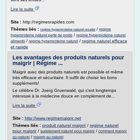
Lire la suite
Site :
http://regimesrapides.com
Thèmes liés :
/
regime
regime hyperproteine naturel recette
/
hyperproteine naturel perte de poids
regime hyperproteine naturel
/
/
regime naturel efficace
aliments
regime hyperproteine naturel
et rapide
Les avantages des produits naturels pour
maigrir | Régime ...
Maigrir avec des produits naturels est possible et même
très efficace et sécuritaire. Il suffit de choisir les bons
suppléments!
Le célèbre Dr. Joerg Gruenwald, qui s'est longtemps
intéressé à la médecine douce en complément de...
Lire la suite
Site :
http://www.regimemaigrir.net
Thèmes liés :
produit naturel maigrir
/
regime naturel
pour maigrir
/
/
supplement naturel pour maigrir
comment maigrir
/
au naturel
maigrir au naturel