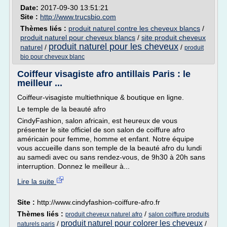
Date:
2017-09-30 13:51:21
Site :
http://www.trucsbio.com
Thèmes liés :
produit naturel contre les cheveux blancs
/
produit naturel pour cheveux blancs
/
site produit cheveux
produit naturel pour les cheveux
naturel
/
/
produit
bio pour cheveux blanc
Coiffeur visagiste afro antillais Paris : le
meilleur ...
Coiffeur-visagiste multiethnique & boutique en ligne.
Le temple de la beauté afro
CindyFashion, salon africain, est heureux de vous
présenter le site officiel de son salon de coiffure afro
américain pour femme, homme et enfant. Notre équipe
vous accueille dans son temple de la beauté afro du lundi
au samedi avec ou sans rendez-vous, de 9h30 à 20h sans
interruption. Donnez le meilleur à...
Lire la suite
Site :
http://www.cindyfashion-coiffure-afro.fr
Thèmes liés :
/
produit cheveux naturel afro
salon coiffure produits
produit naturel pour colorer les cheveux
/
/
naturels paris