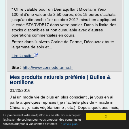
* Offre valable pour un Démaquillant Micellaire Yeux
100ml d'une valeur de 2,50 euros, dès 15 euros d'achats
jusqu'au dimanche 1er octobre 2017 minuit en appliquant
le code STARVDB17 dans votre panier. Dans la limite des
stocks disponibles et non cumulable avec d'autres
opérations commerciales en cours.
Entrez dans l'univers Corine de Farme, Découvrez toute
la gamme de soin et...
Lire la suite
Site :
http://www.corinedefarme.fr
Mes produits naturels préférés | Bulles &
Bottillons
01/20/2016
J'ai un mode vie de plus en plus conscient , je vous en ai
parlé à quelques reprises ( je n'achète plus de « made in
China « , je suis végétarienne , etc.). Depuis quelques mois,
une autre facette de ma consommation a pris le virage : les
En poursuivant votre navigation sur ce site, vous acceptez
X
cosmétiques et produits de beauté.
l'utilisation de cookies pour vous proposer des contenus et
services adaptés à vos centres d'intérêts.
J'ai un peu réalisé, avec horreur, la quantité de marde
En savoir plus