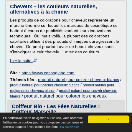
Cheveux – les couleurs naturelles,
alternatives à la chimie
Les produits de colorations pour cheveux représente un
marché énorme sur lequel les marques de cosmétique se
battent à coups de publicités vantant leurs innovations
techniques. Oui mais voilà, la plupart des colorations
capillaires utilisent des produits chimiques qui agressent le
cheveu. On peut pourtant avoir de beaux cheveux sans
s'intoxiquer le cuir chevelu ... avec des couleurs...
Lire la suite
Site :
https://www.consoglobe.com
Thèmes liés :
produit naturel pour colorer cheveux blancs
/
/
produit naturel pour cacher cheveux blancs
produit naturel pour
/
repigmenter cheveux blancs
produit naturel pour couvrir cheveux
produit naturel pour colorer les cheveux
/
blancs
Coiffeur Bio - Les Fées Naturelles :
Coiffeur Marseille ...
En poursuivant votre navigation sur ce site, vous acceptez
Coiffeur Bio - Les Fées Naturelles
X
l'utilisation de cookies pour vous proposer des contenus et
services adaptés à vos centres d'intérêts.
Coiffeur Bio - Les Fées Naturelles
En savoir plus