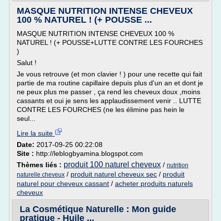
MASQUE NUTRITION INTENSE CHEVEUX
100 % NATUREL ! (+ POUSSE ...
MASQUE NUTRITION INTENSE CHEVEUX 100 %
NATUREL ! (+ POUSSE+LUTTE CONTRE LES FOURCHES
)
Salut !
Je vous retrouve (et mon clavier ! ) pour une recette qui fait
partie de ma routine capillaire depuis plus d'un an et dont je
ne peux plus me passer , ça rend les cheveux doux ,moins
cassants et oui je sens les applaudissement venir .. LUTTE
CONTRE LES FOURCHES (ne les élimine pas hein le
seul...
Lire la suite
Date:
2017-09-25 00:22:08
Site :
http://leblogbyamina.blogspot.com
produit 100 naturel cheveux
Thèmes liés :
/
nutrition
/
produit naturel cheveux sec
/
produit
naturelle cheveux
naturel pour cheveux cassant
/
acheter produits naturels
cheveux
La Cosmétique Naturelle : Mon guide
pratique - Huile ...