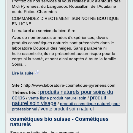
Profitez de nos services si vous résidez aux alentours des
Midi Pyrénées, du Languedoc Roussillon, de l'Aquitaine
ou du Poitou-Charentes
COMMANDEZ DIRECTEMENT SUR NOTRE BOUTIQUE
EN LIGNE
Le naturel au service du bien-être
Avec de nombreuses années d'expériences, divers
produits cosmétiques naturels sont préconisés dans le
laboratoire Douceur des neiges. Sans parabène ni
huile essentielle, ils ne présentent aucun risque pour le
corps ni la santé, et sont ainsi adaptés à toute la famille.
Soins...
Lire la suite
Site :
http://www.laboratoire-cosmetique-pyrenees.com
produits naturels pour soins du
Thèmes liés :
corps
produit
/
vente ligne produit naturel soin
/
naturel soin visage
/
produit cosmetique naturel pour
vente produit soin naturel
professionnel
/
cosmétiques bio suisse - Cosmétiques
naturels
Savon aux fruits bio ! Aux oranges et...