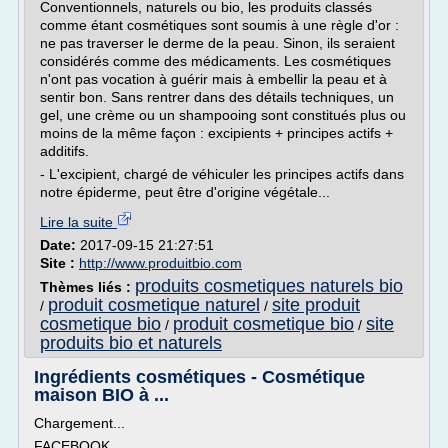
Conventionnels, naturels ou bio, les produits classés
comme étant cosmétiques sont soumis à une règle d'or :
ne pas traverser le derme de la peau. Sinon, ils seraient
considérés comme des médicaments. Les cosmétiques
n'ont pas vocation à guérir mais à embellir la peau et à
sentir bon. Sans rentrer dans des détails techniques, un
gel, une crème ou un shampooing sont constitués plus ou
moins de la même façon : excipients + principes actifs +
additifs.
- L'excipient, chargé de véhiculer les principes actifs dans
notre épiderme, peut être d'origine végétale...
Lire la suite
Date:
2017-09-15 21:27:51
Site :
http://www.produitbio.com
produits cosmetiques naturels bio
Thèmes liés :
produit cosmetique naturel
site produit
/
/
cosmetique bio
produit cosmetique bio
site
/
/
produits bio et naturels
Ingrédients cosmétiques - Cosmétique
maison BIO à ...
Chargement...
FACEBOOK