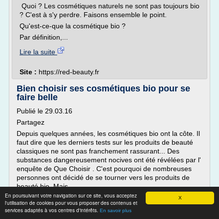
Quoi ? Les cosmétiques naturels ne sont pas toujours bio
? C'est à s'y perdre. Faisons ensemble le point.
Qu'est-ce-que la cosmétique bio ?
Par définition,...
Lire la suite
Site :
https://red-beauty.fr
Bien choisir ses cosmétiques bio pour se
faire belle
Publié le 29.03.16
Partagez
Depuis quelques années, les cosmétiques bio ont la côte. Il
faut dire que les derniers tests sur les produits de beauté
classiques ne sont pas franchement rassurant... Des
substances dangereusement nocives ont été révélées par l'
enquête de Que Choisir . C'est pourquoi de nombreuses
personnes ont décidé de se tourner vers les produits de
beauté bio. Mais...
En poursuivant votre navigation sur ce site, vous acceptez
X
Lire la suite
l'utilisation de cookies pour vous proposer des contenus et
services adaptés à vos centres d'intérêts.
En savoir plus