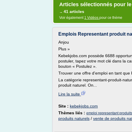
Articles sélectionnés pour le
41 articles
→
Voir également
1 Vidéos
pour ce thème
Emplois Representant produit na
Anjou
Plus »
Kebekjobs.com possède 6688 opportuni
postuler, tapez votre mot clé dans la ca
bouton « Postulez ».
Trouver une offre d'emploi en tant que 
La catégorie representant-produit-natur
produit naturel. On...
Lire la suite
Site :
kebekjobs.com
Thèmes liés :
emploi representant produits
produits naturels
/
vente de produits na