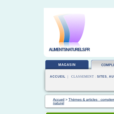
ALIMENTSNATURELS.FR
MAGASIN
COMPL
ALIMEN
ACCUEIL
| CLASSEMENT :
SITES
,
AU
Accueil
>
Thèmes & articles : complem
naturel