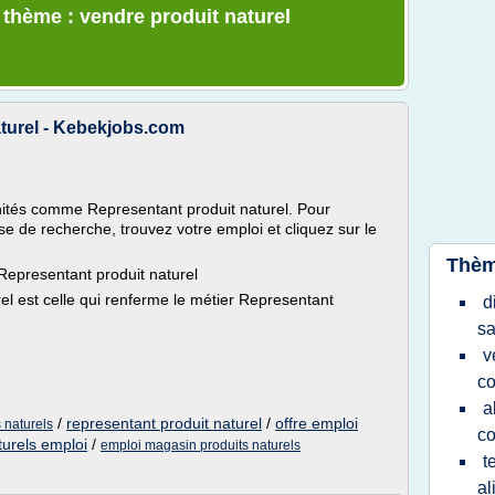
 thème : vendre produit naturel
turel - Kebekjobs.com
tés comme Representant produit naturel. Pour
se de recherche, trouvez votre emploi et cliquez sur le
Thèm
Representant produit naturel
el est celle qui renferme le métier Representant
d
sa
v
co
a
/
representant produit naturel
/
offre emploi
 naturels
co
turels emploi
/
emploi magasin produits naturels
t
al