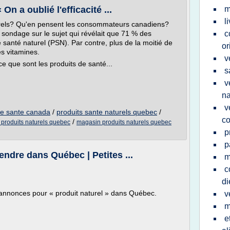
On a oublié l'efficacité ...
m
l
turels? Qu'en pensent les consommateurs canadiens?
ndage sur le sujet qui révélait que 71 % des
c
 santé naturel (PSN). Par contre, plus de la moitié de
or
s vitamines.
v
e que sont les produits de santé...
s
v
na
v
lle sante canada
/
produits sante naturels quebec
/
c
/
produits naturels quebec
magasin produits naturels quebec
p
p
Vendre dans Québec | Petites ...
m
c
di
 annonces pour « produit naturel » dans Québec.
v
m
e