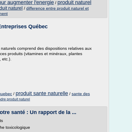
our augmenter l'energie
produit naturel
/
duit naturel
/
difference entre produit naturel et
ment
 Entreprises Québec
 naturels comprend des dispositions relatives aux
 ces produits (vitamines et minéraux, plantes
etc.).
produit sante naturelle
 quebec
/
/
sante des
dre produit naturel
re santé : Un rapport de la ...
ts
che toxicologique