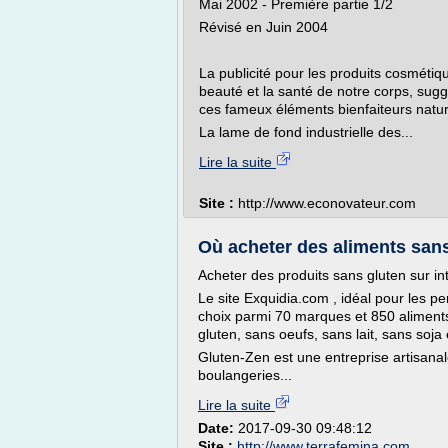
Mai 2002 - Première partie 1/2
Révisé en Juin 2004
La publicité pour les produits cosmétiq
beauté et la santé de notre corps, sug
ces fameux éléments bienfaiteurs nature
La lame de fond industrielle des...
Lire la suite
Site :
http://www.econovateur.com
Où acheter des aliments sans 
Acheter des produits sans gluten sur in
Le site Exquidia.com , idéal pour les p
choix parmi 70 marques et 850 aliments
gluten, sans oeufs, sans lait, sans soja
Gluten-Zen est une entreprise artisanal
boulangeries...
Lire la suite
Date:
2017-09-30 09:48:12
Site :
http://www.terrafemina.com