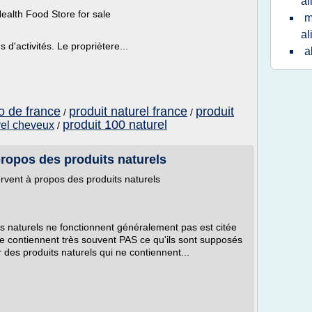
al
ealth Food Store for sale
m
al
d'activités. Le propriètere...
a
io de france
produit naturel france
produit
/
/
produit 100 naturel
rel cheveux
/
ropos des produits naturels
vent à propos des produits naturels
its naturels ne fonctionnent généralement pas est citée
 ne contiennent très souvent PAS ce qu'ils sont supposés
r des produits naturels qui ne contiennent...