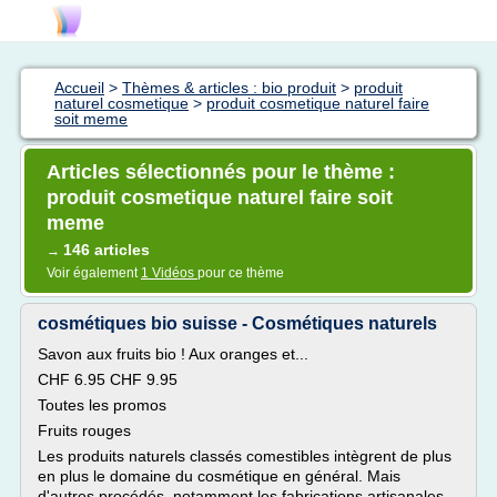
Accueil
>
Thèmes & articles : bio produit
>
produit
naturel cosmetique
>
produit cosmetique naturel faire
soit meme
Articles sélectionnés pour le thème :
produit cosmetique naturel faire soit
meme
146 articles
→
Voir également
1 Vidéos
pour ce thème
cosmétiques bio suisse - Cosmétiques naturels
Savon aux fruits bio ! Aux oranges et...
CHF 6.95 CHF 9.95
Toutes les promos
Fruits rouges
Les produits naturels classés comestibles intègrent de plus
en plus le domaine du cosmétique en général. Mais
d'autres procédés, notamment les fabrications artisanales,