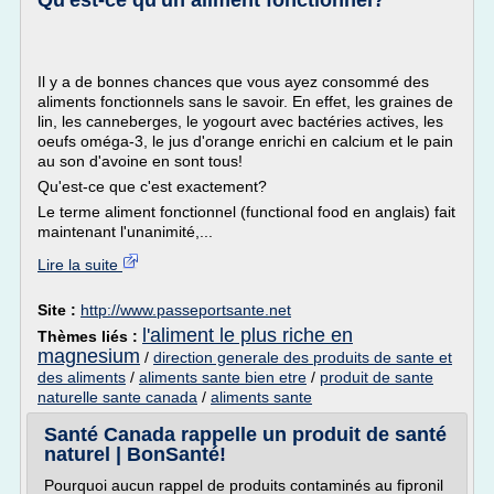
Qu'est-ce qu'un aliment fonctionnel?
Il y a de bonnes chances que vous ayez consommé des
aliments fonctionnels sans le savoir. En effet, les graines de
lin, les canneberges, le yogourt avec bactéries actives, les
oeufs oméga-3, le jus d'orange enrichi en calcium et le pain
au son d'avoine en sont tous!
Qu'est-ce que c'est exactement?
Le terme aliment fonctionnel (functional food en anglais) fait
maintenant l'unanimité,...
Lire la suite
Site :
http://www.passeportsante.net
l'aliment le plus riche en
Thèmes liés :
magnesium
/
direction generale des produits de sante et
des aliments
/
aliments sante bien etre
/
produit de sante
naturelle sante canada
/
aliments sante
Santé Canada rappelle un produit de santé
naturel | BonSanté!
Pourquoi aucun rappel de produits contaminés au fipronil