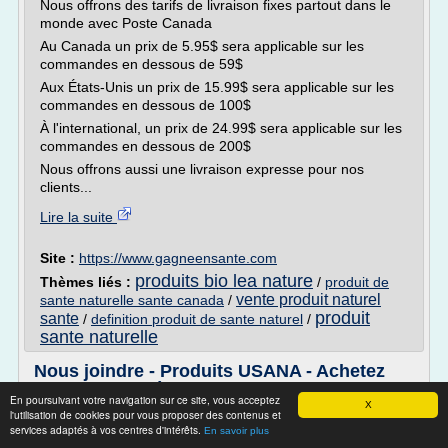
Nous offrons des tarifs de livraison fixes partout dans le
monde avec Poste Canada
Au Canada un prix de 5.95$ sera applicable sur les
commandes en dessous de 59$
Aux États-Unis un prix de 15.99$ sera applicable sur les
commandes en dessous de 100$
À l'international, un prix de 24.99$ sera applicable sur les
commandes en dessous de 200$
Nous offrons aussi une livraison expresse pour nos
clients...
Lire la suite
Site :
https://www.gagneensante.com
produits bio lea nature
Thèmes liés :
/
produit de
vente produit naturel
sante naturelle sante canada
/
produit
sante
/
definition produit de sante naturel
/
sante naturelle
Nous joindre - Produits USANA - Achetez
USANA au Québec
En poursuivant votre navigation sur ce site, vous acceptez
X
l'utilisation de cookies pour vous proposer des contenus et
Pour nous joindre
services adaptés à vos centres d'intérêts.
En savoir plus
Par téléphone