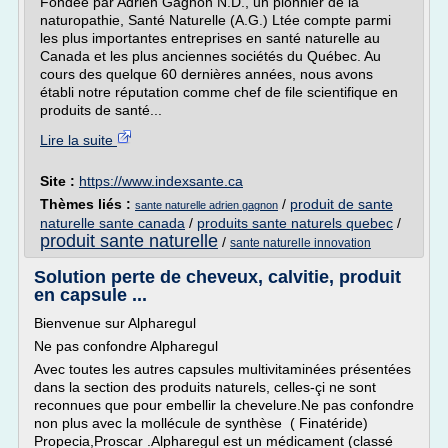
Fondée par Adrien Gagnon N.D., un pionnier de la
naturopathie, Santé Naturelle (A.G.) Ltée compte parmi
les plus importantes entreprises en santé naturelle au
Canada et les plus anciennes sociétés du Québec. Au
cours des quelque 60 dernières années, nous avons
établi notre réputation comme chef de file scientifique en
produits de santé...
Lire la suite
Site :
https://www.indexsante.ca
Thèmes liés :
/
produit de sante
sante naturelle adrien gagnon
naturelle sante canada
/
produits sante naturels quebec
/
produit sante naturelle
/
sante naturelle innovation
Solution perte de cheveux, calvitie, produit
en capsule ...
Bienvenue sur Alpharegul
Ne pas confondre Alpharegul
Avec toutes les autres capsules multivitaminées présentées
dans la section des produits naturels, celles-çi ne sont
reconnues que pour embellir la chevelure.Ne pas confondre
non plus avec la mollécule de synthèse ( Finatéride)
Propecia,Proscar .Alpharegul est un médicament (classé