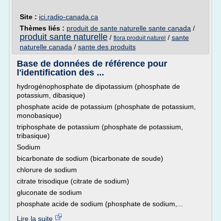
Site :
ici.radio-canada.ca
Thèmes liés :
produit de sante naturelle sante canada
/
produit sante naturelle
/
/
sante
flora produit naturel
naturelle canada
/
sante des produits
Base de données de référence pour
l'identification des ...
hydrogénophosphate de dipotassium (phosphate de
potassium, dibasique)
phosphate acide de potassium (phosphate de potassium,
monobasique)
triphosphate de potassium (phosphate de potassium,
tribasique)
Sodium
bicarbonate de sodium (bicarbonate de soude)
chlorure de sodium
citrate trisodique (citrate de sodium)
gluconate de sodium
phosphate acide de sodium (phosphate de sodium,...
Lire la suite