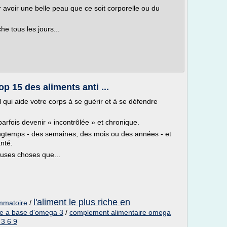
r avoir une belle peau que ce soit corporelle ou du
he tous les jours...
p 15 des aliments anti ...
 qui aide votre corps à se guérir et à se défendre
rfois devenir « incontrôlée » et chronique.
ongtemps - des semaines, des mois ou des années - et
nté.
euses choses que...
l'aliment le plus riche en
ammatoire
/
re a base d'omega 3
/
complement alimentaire omega
3 6 9