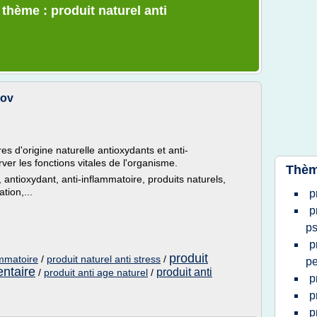
 thème : produit naturel anti
nov
s d'origine naturelle antioxydants et anti-
ver les fonctions vitales de l'organisme.
Thèm
antioxydant, anti-inflammatoire, produits naturels,
tion,...
p
p
ps
p
produit
ammatoire
/
produit naturel anti stress
/
p
ntaire
produit anti
/
produit anti age naturel
/
p
p
p