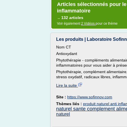
Articles sélectionnés pour le
inflammatoire
132 articles
→
Voir également
2 Vidéos
pour ce thème
Les produits | Laboratoire Sofin
Nom CT
Antioxydant
Phytothérapie - compléments alimentaire
inflammatoires pour vous aider à préser
Phytothérapie, complément alimentaire, 
stress oxydatif, radicaux libres, inflamma
Lire la suite
Site :
https://www.sofinnov.com
Thèmes liés :
produit naturel anti infl
naturel sante complement alime
naturel