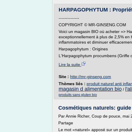
HARPAGOPHYTUM : Propriétés,
--------------
COPYRIGHT © MR-GINSENG.COM
Voici un magasin BIO où acheter => Har
exceptionnellement à plus de 2,5% en Ha
inflammatoires et diminuer efficacement
Harpagophytum : Origines
L'Harpagophytum procumbens (Griffe du
Lire la suite
Site :
http://mr-ginseng.com
Thèmes liés :
produit naturel anti infl
magasin d alimentation bio
l'
/
produits sans gluten bio
Cosmétiques naturels: guide
Par Annie Richer, Coup de pouce, mai 
Partage
Le mot «naturel» apposé sur un produit d