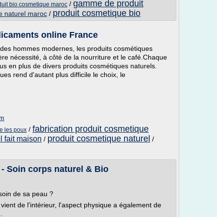
gamme de produit
/
duit bio cosmetique maroc
produit cosmetique bio
e naturel maroc
/
dicaments online France
it des hommes modernes, les produits cosmétiques
re nécessité, à côté de la nourriture et le café.Chaque
lus en plus de divers produits cosmétiques naturels.
 rend d'autant plus difficile le choix, le
om
fabrication produit cosmetique
/
re les poux
produit cosmetique naturel
l fait maison
/
/
 - Soin corps naturel & Bio
 soin de sa peau ?
vient de l'intérieur, l'aspect physique a également de
.