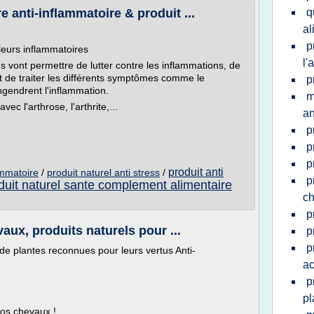
 anti-inflammatoire & produit ...
q
al
p
leurs inflammatoires
l'
es vont permettre de lutter contre les inflammations, de
et de traiter les différents symptômes comme le
p
ngendrent l'inflammation.
m
ec l'arthrose, l'arthrite,...
an
p
p
p
produit anti
ammatoire
/
produit naturel anti stress
/
p
duit naturel sante complement alimentaire
ch
p
ux, produits naturels pour ...
p
p
 plantes reconnues pour leurs vertus Anti-
a
p
pl
vos chevaux !