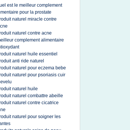
uel est le meilleur complement
imentaire pour la prostate
roduit naturel miracle contre
acne
roduit naturel contre acne
eilleur complement alimentaire
tioxydant
roduit naturel huile essentiel
roduit anti ride naturel
roduit naturel pour eczema bebe
roduit naturel pour psoriasis cuir
evelu
roduit naturel huile
roduit naturel combattre abeille
roduit naturel contre cicatrice
cne
roduit naturel pour soigner les
antes