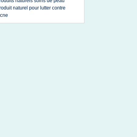
roduits naturels soins de peau
roduit naturel pour lutter contre
acne