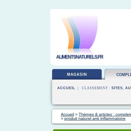
ALIMENTSNATURELS.FR
MAGASIN
COMPL
ALIMEN
ACCUEIL
| CLASSEMENT :
SITES
,
AU
Accueil
>
Thèmes & articles : complem
>
produit naturel anti inflammatoire