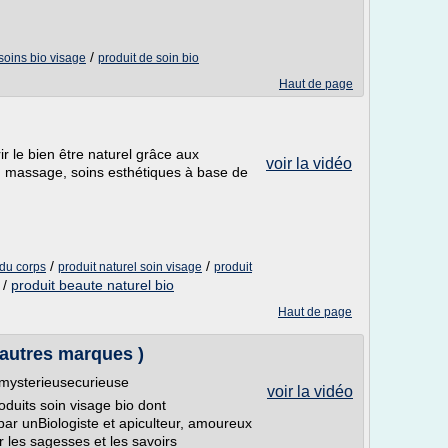
/
soins bio visage
produit de soin bio
Haut de page
 le bien être naturel grâce aux
voir la vidéo
ps, massage, soins esthétiques à base de
/
/
 du corps
produit naturel soin visage
produit
/
produit beaute naturel bio
Haut de page
 autres marques )
amysterieusecurieuse
voir la vidéo
oduits soin visage bio dont
par unBiologiste et apiculteur, amoureux
r les sagesses et les savoirs