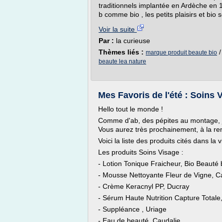
traditionnels implantée en Ardèche en
b comme bio , les petits plaisirs et bio s
Voir la suite
Par :
la curieuse
Thèmes liés :
marque produit beaute bio
beaute lea nature
Mes Favoris de l'été : Soins
Hello tout le monde !
Comme d'ab, des pépites au montage, je
Vous aurez très prochainement, à la re
Voici la liste des produits cités dans la v
Les produits Soins Visage :
- Lotion Tonique Fraicheur, Bio Beauté
- Mousse Nettoyante Fleur de Vigne, C
- Crème Keracnyl PP, Ducray
- Sérum Haute Nutrition Capture Totale,
- Suppléance , Uriage
- Eau de beauté, Caudalie