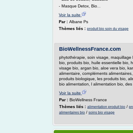
- Masque Detox, Bio...
Voir la suite
Par :
Albane Ps
Thèmes liés :
produit bio soin du visage
BioWellnessFrance.com
phytothérapie, soin visage, maquillage 
bio, produits bio, huile essentielle bio, 
visage bio, argan bio, aloe vera bio, k
alimentaire, compléments alimentaires, l
produits biologique, les produits bio, al
bio alimentation, l alimentation bio, des
Voir la suite
Par :
BioWellness France
Thèmes liés :
/
alimentation produit bio
pr
/
alimentaires bio
soins bio visage