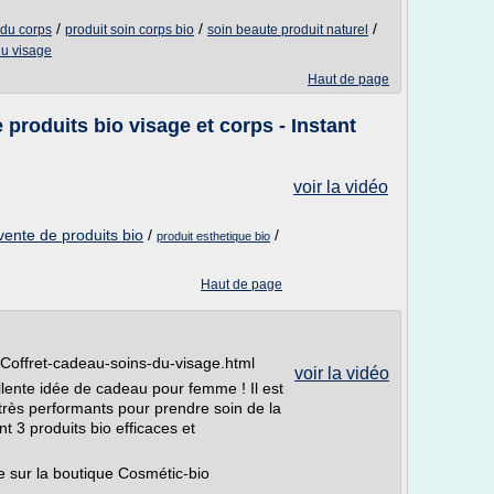
/
/
/
 du corps
produit soin corps bio
soin beaute produit naturel
du visage
Haut de page
 produits bio visage et corps - Instant
voir la vidéo
vente de produits bio
/
/
produit esthetique bio
Haut de page
Coffret-cadeau-soins-du-visage.html
voir la vidéo
llente idée de cadeau pour femme ! Il est
très performants pour prendre soin de la
t 3 produits bio efficaces et
e sur la boutique Cosmétic-bio