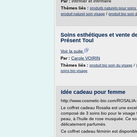
Par :
infirmier et infirmière
Thèmes liés :
produits naturels pour soins
/
produit naturel soin visage
produit bio soin 
Soins esthétiques et vente de
Présent Toul
Voir la suite
Par :
Carole VOIRIN
Thèmes liés :
/
produit bio soin du visage
soins bio visage
Idée cadeau pour femme
http://www.cosmetic-bio.com/ROSALIA-
Le coffret cadeau Rosalia est une exce
composé de 3 soins bio pour le visage 
peau, à l'huile de rose musquée. Ce son
délicatement parfumés.
Ce coffret cadeau féminin est disponibl