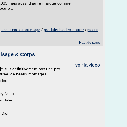
 1983 mais aussi d'autre marque comme
ecure ....
/
/
produits bio lea nature
/
produit bio soin du visage
produit
Haut de page
 Visage & Corps
voir la vidéo
 suis définitivement pas une pro...
ntrée, de beaux montages !
idéo :
 by Nuxe
audalie
 Dior