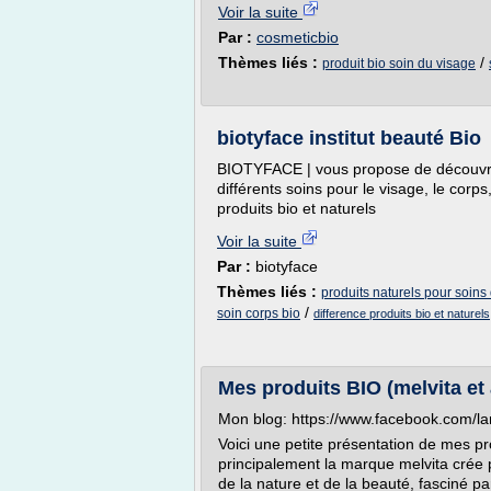
Voir la suite
Par :
cosmeticbio
Thèmes liés :
/
produit bio soin du visage
biotyface institut beauté Bio
BIOTYFACE | vous propose de découvrir
différents soins pour le visage, le cor
produits bio et naturels
Voir la suite
Par :
biotyface
Thèmes liés :
produits naturels pour soins
/
soin corps bio
difference produits bio et naturels
Mes produits BIO (melvita et
Mon blog: https://www.facebook.com/l
Voici une petite présentation de mes pr
principalement la marque melvita crée 
de la nature et de la beauté, fasciné pa