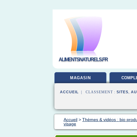
ALIMENTSNATURELS.FR
MAGASIN
COMPL
ALIMEN
ACCUEIL
| CLASSEMENT :
SITES
,
AU
Accueil
>
Thèmes & vidéos : bio produ
visage