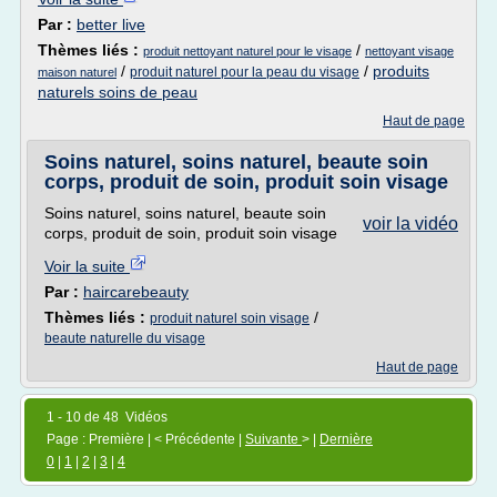
Par :
better live
Thèmes liés :
/
produit nettoyant naturel pour le visage
nettoyant visage
/
/
produits
produit naturel pour la peau du visage
maison naturel
naturels soins de peau
Haut de page
Soins naturel, soins naturel, beaute soin
corps, produit de soin, produit soin visage
Soins naturel, soins naturel, beaute soin
voir la vidéo
corps, produit de soin, produit soin visage
Voir la suite
Par :
haircarebeauty
Thèmes liés :
/
produit naturel soin visage
beaute naturelle du visage
Haut de page
1 - 10 de 48 Vidéos
Page : Première | < Précédente |
Suivante
> |
Dernière
0
|
1
|
2
|
3
|
4