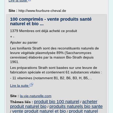
Lire la suite
Site :
http://www.fourbure-cheval.de
100 comprimés - vente produits santé
naturel et bio ...
1379 Membres ont déjà acheté ce produit
+ -
Ajouter au panier
Les tonifiants Strath sont des reconstituants naturels de
levure végétale plasmolysée 89% (Saccharomyces
cerevisiae) élaborés par la maison Bio-Strath depuis
1961.
Les préparations Strath sont basées sur une levure de
fabrication spéciale et contiennent 61 substances vitales :
- 11 vitamines (notamment B1, B2, B6, B3, H, B5,...
Lire la suite
Site :
la-vie-naturelle.com
produit bio 100 naturel
acheter
Thèmes liés :
/
produit naturel bio
produits naturels bio sante
/
vente produit naturel et bio
produit naturel
/
/