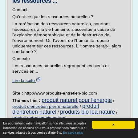
les ressources ...
Contact
Qu'est-ce que les ressources naturelles ?
La raréfaction des ressources naturelles, pourtant
nécessaires à la vie humaine, s'accentue à cause de
l'explosion démographique et de la destruction de
l'environnement. Or, l'avenir de l'humanité repose
uniquement sur ces ressources. L'Homme serait-il alors
condamné ?
Contexte
Les ressources naturelles regroupent les biens et
services en...
Lire la suite
Site :
http://www.produits-entretien-bio.com
produit naturel pour l'energie
Thèmes liés :
/
produit
produit d'entretien pierre naturelle
/
d'entretien naturel
produits bio lea nature
/
/
produit entretien bio naturel
En poursuivant votre navigation sur ce site, vous acceptez
X
Eco slim – les avis présents sur le forum
l'utilisation de cookies pour vous proposer des contenus et
services adaptés à vos centres d'intérêts.
français. Où ...
En savoir plus