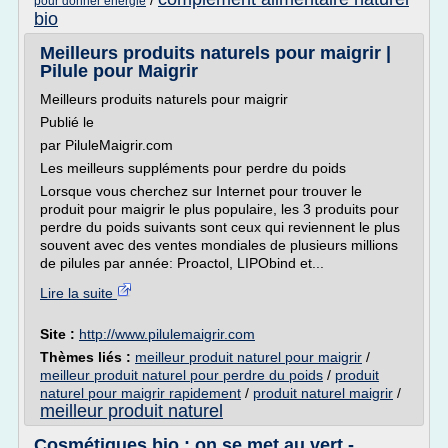
/
pour donner energie
bio
Meilleurs produits naturels pour maigrir |
Pilule pour Maigrir
Meilleurs produits naturels pour maigrir
Publié le
par PiluleMaigrir.com
Les meilleurs suppléments pour perdre du poids
Lorsque vous cherchez sur Internet pour trouver le
produit pour maigrir le plus populaire, les 3 produits pour
perdre du poids suivants sont ceux qui reviennent le plus
souvent avec des ventes mondiales de plusieurs millions
de pilules par année: Proactol, LIPObind et...
Lire la suite
Site :
http://www.pilulemaigrir.com
Thèmes liés :
meilleur produit naturel pour maigrir
/
meilleur produit naturel pour perdre du poids
/
produit
naturel pour maigrir rapidement
/
produit naturel maigrir
/
meilleur produit naturel
Cosmétiques bio : on se met au vert -