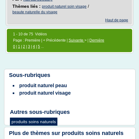
Thèmes liés :
/
produit naturel soin visage
beaute naturelle du visage
Haut de page
1 - 10 de 75 Vidéos
Page : Première | < Précédente |
Suivante
> |
Dernière
0
|
1
|
2
|
3
|
4
|
5
...
Sous-rubriques
produit naturel peau
produit naturel visage
Autres sous-rubriques
produits soins naturels
Plus de thèmes sur
produits soins naturels