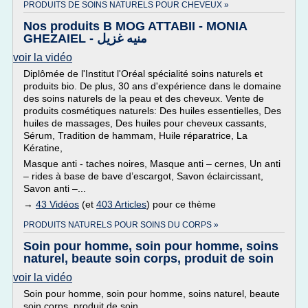
PRODUITS DE SOINS NATURELS POUR CHEVEUX »
Nos produits B MOG ATTABII - MONIA
GHEZAIEL - منيه غزيل
voir la vidéo
Diplômée de l'Institut l'Oréal spécialité soins naturels et
produits bio. De plus, 30 ans d'expérience dans le domaine
des soins naturels de la peau et des cheveux. Vente de
produits cosmétiques naturels: Des huiles essentielles, Des
huiles de massages, Des huiles pour cheveux cassants,
Sérum, Tradition de hammam, Huile réparatrice, La
Kératine,
Masque anti - taches noires, Masque anti – cernes, Un anti
– rides à base de bave d’escargot, Savon éclaircissant,
Savon anti –...
→
43 Vidéos
(et
403 Articles
) pour ce thème
PRODUITS NATURELS POUR SOINS DU CORPS »
Soin pour homme, soin pour homme, soins
naturel, beaute soin corps, produit de soin
voir la vidéo
Soin pour homme, soin pour homme, soins naturel, beaute
soin corps, produit de soin