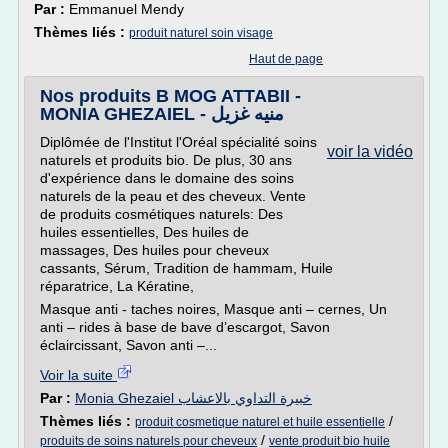
Par :
Emmanuel Mendy
Thèmes liés :
produit naturel soin visage
Haut de page
Nos produits B MOG ATTABII -
MONIA GHEZAIEL - منيه غزيل
Diplômée de l'Institut l'Oréal spécialité soins
voir la vidéo
naturels et produits bio. De plus, 30 ans
d'expérience dans le domaine des soins
naturels de la peau et des cheveux. Vente
de produits cosmétiques naturels: Des
huiles essentielles, Des huiles de
massages, Des huiles pour cheveux
cassants, Sérum, Tradition de hammam, Huile
réparatrice, La Kératine,
Masque anti - taches noires, Masque anti – cernes, Un
anti – rides à base de bave d’escargot, Savon
éclaircissant, Savon anti –...
Voir la suite
Par :
Monia Ghezaiel خبيرة التداوي بالاعشاب
Thèmes liés :
/
produit cosmetique naturel et huile essentielle
/
produits de soins naturels pour cheveux
vente produit bio huile