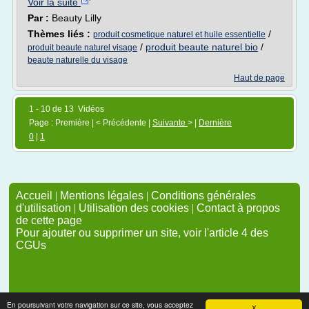
Voir la suite
Par :
Beauty Lilly
Thèmes liés :
/
produit cosmetique naturel et huile essentielle
/
produit beaute naturel bio
/
produit beaute naturel visage
beaute naturelle du visage
Haut de page
1 - 10 de 13 Vidéos
Page : Première | < Précédente |
Suivante
> |
Dernière
0
|
1
Accueil
|
Mentions légales
|
Conditions générales
d'utilisation
|
Utilisation des cookies
|
Contact à propos
de cette page
Pour ajouter ou supprimer un site, voir l'article 4 des
CGUs
En poursuivant votre navigation sur ce site, vous acceptez
X