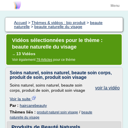
Menu
Accueil
>
Thèmes & vidéos : bio produit
>
beaute
naturelle
>
beaute naturelle du visage
Vidéos sélectionnées pour le thème :
beaute naturelle du visage
13 Vidéos
→
Voir également
79 Articles
pour ce thème
Soins naturel, soins naturel, beaute soin corps,
produit de soin, produit soin visage
Soins naturel, soins naturel, beaute soin
voir la vidéo
corps, produit de soin, produit soin visage
Voir la suite
Par :
haircarebeauty
Thèmes liés :
/
produit naturel soin visage
beaute
naturelle du visage
Produits de Beauté Naturels